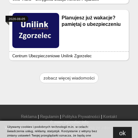
Planujesz już wakacje?
2026-08-05
pamiętaj o ubezpieczeniu
Centrum Ubezpieczeniowe Unilink Zgorzelec
zobacz więcej wiadomości
Reklama
|
Regulamin
|
Polityka Prywatności
|
Kontakt
© www.zgorzelec.info
Używamy cookies i podobnych technologii m.in. w celach:
Wszelkie prawa zastrzeżone.
Warunki korzystania ze zdjęć i materiałów
świadczenia usług, reklamy, statystyk. Korzystanie z witryny bez
ok
prasowych
.
zmiany ustawień Twojej przeglądarki oznacza, że będą one