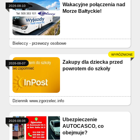
Wakacyjne połączenia nad
2026-08-10
Morze Bałtyckie!
Bieleccy - przewozy osobowe
Zakupy dla dziecka przed
2026-08-07
powrotem do szkoły
Dziennik www.zgorzelec.info
Ubezpieczenie
2026-08-06
AUTOCASCO, co
obejmuje?