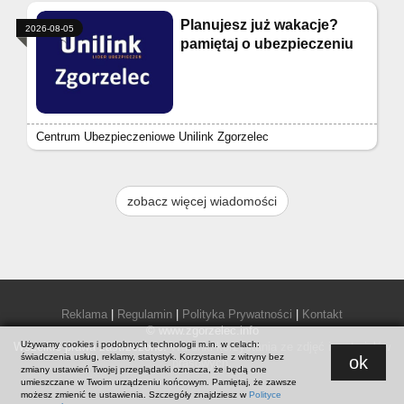
Planujesz już wakacje?
2026-08-05
pamiętaj o ubezpieczeniu
Centrum Ubezpieczeniowe Unilink Zgorzelec
zobacz więcej wiadomości
Reklama
|
Regulamin
|
Polityka Prywatności
|
Kontakt
© www.zgorzelec.info
Używamy cookies i podobnych technologii m.in. w celach:
Wszelkie prawa zastrzeżone.
Warunki korzystania ze zdjęć i materiałów
świadczenia usług, reklamy, statystyk. Korzystanie z witryny bez
ok
prasowych
.
zmiany ustawień Twojej przeglądarki oznacza, że będą one
umieszczane w Twoim urządzeniu końcowym. Pamiętaj, że zawsze
możesz zmienić te ustawienia. Szczegóły znajdziesz w
Polityce