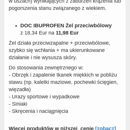
w uszach) wynikających z zaburzeń krążenia lub
pogorszenia stanu związanego z wiekiem.
DOC IBUPROFEN Żel przeciwbólowy
z 18,34 Eur na
11,98 Eur
Żel działa przeciwzapalne + przeciwbólowe,
szybko się wchłania + ma ukierunkowane
działanie i nie wysusza skóry.
Do stosowania zewnętrznego w:
- Obrzęk i zapalenie tkanek miękkich w pobliżu
stawu (np. kaletki maziowe, pochewki ścięgien,
więzadła)
- Urazy sportowe i wypadkowe
- Siniaki
- Skręcenia i naciągnięcia
Więcej produktów w niższej cenie
[zobacz]