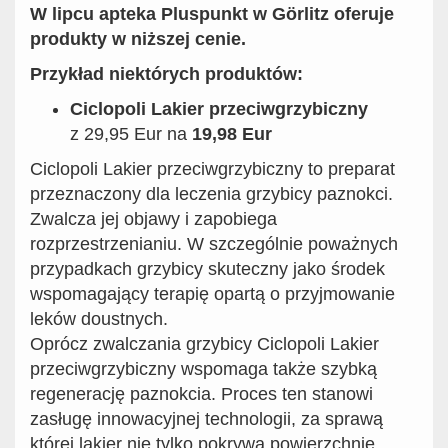
W lipcu apteka Pluspunkt w Görlitz oferuje
produkty w niższej cenie.
Przykład niektórych produktów:
Ciclopoli Lakier przeciwgrzybiczny
z 29,95 Eur na
19,98 Eur
Ciclopoli Lakier przeciwgrzybiczny to preparat
przeznaczony dla leczenia grzybicy paznokci.
Zwalcza jej objawy i zapobiega
rozprzestrzenianiu. W szczególnie poważnych
przypadkach grzybicy skuteczny jako środek
wspomagający terapię opartą o przyjmowanie
leków doustnych.
Oprócz zwalczania grzybicy Ciclopoli Lakier
przeciwgrzybiczny wspomaga także szybką
regenerację paznokcia. Proces ten stanowi
zasługę innowacyjnej technologii, za sprawą
której lakier nie tylko pokrywa powierzchnię