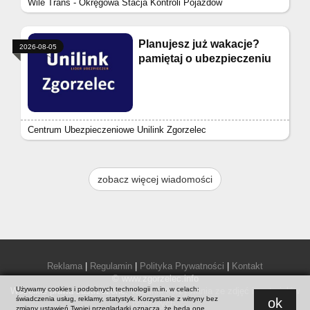
Wile Trans - Okręgowa Stacja Kontroli Pojazdów
Planujesz już wakacje?
2026-08-05
pamiętaj o ubezpieczeniu
Centrum Ubezpieczeniowe Unilink Zgorzelec
zobacz więcej wiadomości
Reklama
|
Regulamin
|
Polityka Prywatności
|
Kontakt
© www.zgorzelec.info
Używamy cookies i podobnych technologii m.in. w celach:
Wszelkie prawa zastrzeżone.
Warunki korzystania ze zdjęć i materiałów
świadczenia usług, reklamy, statystyk. Korzystanie z witryny bez
ok
prasowych
.
zmiany ustawień Twojej przeglądarki oznacza, że będą one