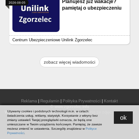
Planujesz już wakacje?
2026-08-05
pamiętaj o ubezpieczeniu
Centrum Ubezpieczeniowe Unilink Zgorzelec
zobacz więcej wiadomości
Reklama
|
Regulamin
|
Polityka Prywatności
|
Kontakt
© www.zgorzelec.info
Używamy cookies i podobnych technologii m.in. w celach:
Wszelkie prawa zastrzeżone.
Warunki korzystania ze zdjęć i materiałów
świadczenia usług, reklamy, statystyk. Korzystanie z witryny bez
ok
prasowych
.
zmiany ustawień Twojej przeglądarki oznacza, że będą one
umieszczane w Twoim urządzeniu końcowym. Pamiętaj, że zawsze
możesz zmienić te ustawienia. Szczegóły znajdziesz w
Polityce
Prywatności
.