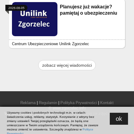
Planujesz już wakacje?
2026-08-05
pamiętaj o ubezpieczeniu
Centrum Ubezpieczeniowe Unilink Zgorzelec
zobacz więcej wiadomości
Reklama
|
Regulamin
|
Polityka Prywatności
|
Kontakt
© www.zgorzelec.info
Używamy cookies i podobnych technologii m.in. w celach:
Wszelkie prawa zastrzeżone.
Warunki korzystania ze zdjęć i materiałów
świadczenia usług, reklamy, statystyk. Korzystanie z witryny bez
ok
prasowych
.
zmiany ustawień Twojej przeglądarki oznacza, że będą one
umieszczane w Twoim urządzeniu końcowym. Pamiętaj, że zawsze
możesz zmienić te ustawienia. Szczegóły znajdziesz w
Polityce
Prywatności
.