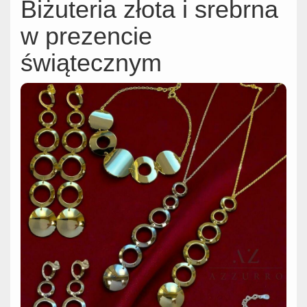
Biżuteria złota i srebrna
w prezencie
świątecznym