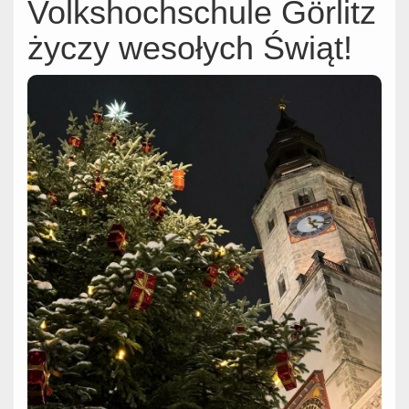
Volkshochschule Görlitz
życzy wesołych Świąt!