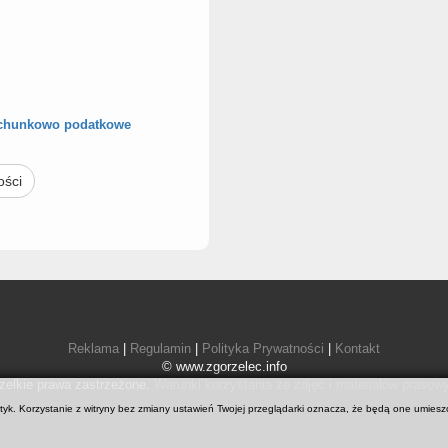
achunkowo podatkowe
ości
Reklama
|
Regulamin
|
Polityka Prywatności
|
Kontakt
© www.zgorzelec.info
elkie prawa zastrzeżone.
Warunki korzystania ze zdjęć i materiałów prasow
ystyk. Korzystanie z witryny bez zmiany ustawień Twojej przeglądarki oznacza, że będą one um