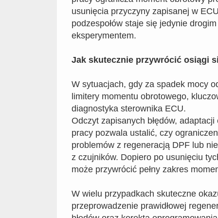
usunięcia przyczyny zapisanej w EC
podzespołów staje się jedynie drogim
eksperymentem.
Jak skutecznie przywrócić osiągi s
W sytuacjach, gdy za spadek mocy o
limitery momentu obrotowego, kluczo
diagnostyka sterownika ECU.
Odczyt zapisanych błędów, adaptacji
pracy pozwala ustalić, czy ograniczen
problemów z regeneracją DPF lub ni
z czujników. Dopiero po usunięciu ty
może przywrócić pełny zakres momen
W wielu przypadkach skuteczne okazu
przeprowadzenie prawidłowej regenera
błędów oraz korekta oprogramowani