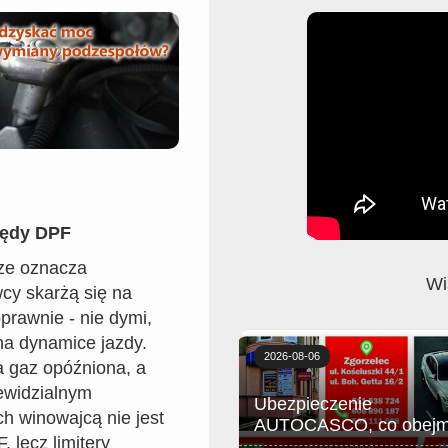
łędy DPF
sze oznacza
Wi
cy skarżą się na
prawnie - nie dymi,
 na dynamice jazdy.
2026-08-06
a gaz opóźniona, a
iewidzialnym
Ubezpieczenie
h winowajcą nie jest
AUTOCASCO, co obejm
, lecz limitery