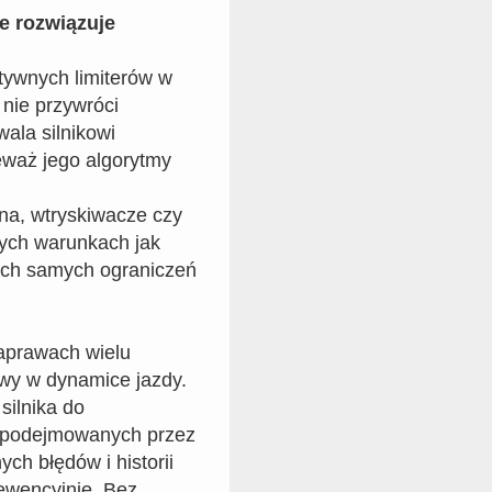
e rozwiązuje
tywnych limiterów w
nie przywróci
ala silnikowi
waż jego algorytmy
na, wtryskiwacze czy
mych warunkach jak
tych samych ograniczeń
aprawach wielu
wy w dynamice jazdy.
silnika do
h podejmowanych przez
ch błędów i historii
ewencyjnie. Bez