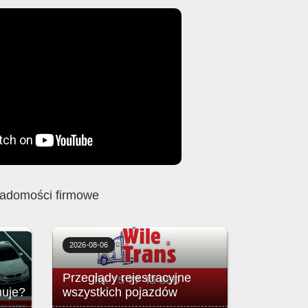
adomości firmowe
2026-08-06
Przeglądy rejestracyjne
uje?
wszystkich pojazdów