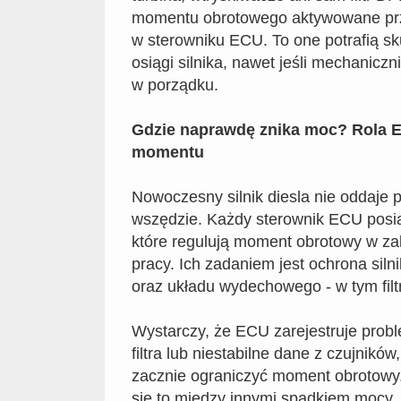
momentu obrotowego aktywowane prz
w sterowniku ECU. To one potrafią sk
osiągi silnika, nawet jeśli mechanicz
w porządku.
Gdzie naprawdę znika moc? Rola E
momentu
Nowoczesny silnik diesla nie oddaje 
wszędzie. Każdy sterownik ECU posia
które regulują moment obrotowy w z
pracy. Ich zadaniem jest ochrona siln
oraz układu wydechowego - w tym filt
Wystarczy, że ECU zarejestruje prob
filtra lub niestabilne dane z czujnikó
zacznie ograniczyć moment obrotowy.
się to między innymi spadkiem mocy, 