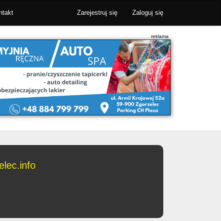
ntakt
Zarejestruj się
Zaloguj się
lec.info