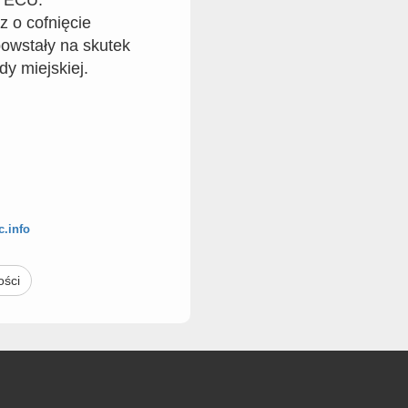
z o cofnięcie
powstały na skutek
y miejskiej.
.info
ości