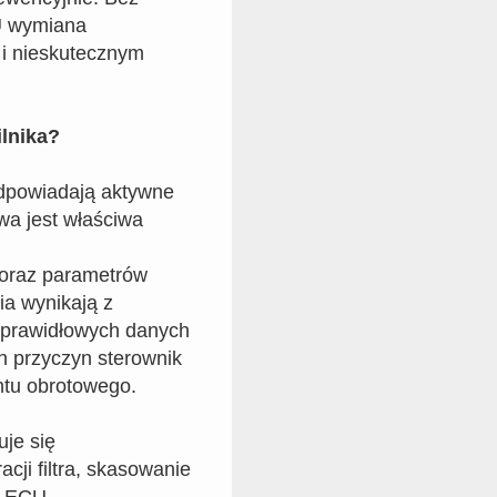
U wymiana
 i nieskutecznym
ilnika?
dpowiadają aktywne
wa jest właściwa
 oraz parametrów
ia wynikają z
eprawidłowych danych
ch przyczyn sterownik
tu obrotowego.
je się
cji filtra, skasowanie
a ECU.