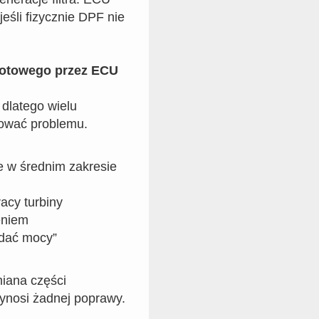
eśli fizycznie DPF nie
rotowego przez ECU
 dlatego wielu
ikować problemu.
e w średnim zakresie
acy turbiny
eniem
ddać mocy”
miana części
ynosi żadnej poprawy.