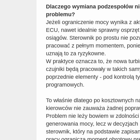
Dlaczego wymiana podzespołów ni
problemu?
Jeżeli ograniczenie mocy wynika z ak
ECU, nawet idealnie sprawny osprzęt 
osiągów. Sterownik po prostu nie pozw
pracować z pełnym momentem, ponie
uznają to za ryzykowne.
W praktyce oznacza to, że nowa turbi
czujniki będą pracowały w takich sa
poprzednie elementy - pod kontrolą 
programowych.
To właśnie dlatego po kosztownych n
kierowców nie zauważa żadnej popra
Problem nie leży bowiem w zdolności 
generowania mocy, lecz w decyzjac
sterownik, który na podstawie zapisany
pracy ogranicza moment obrotowy pr