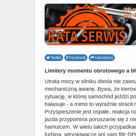
Twitter
Facebook
Udostępnij
Limitery momentu obrotowego a b
Utrata mocy w silniku diesla nie zaw
mechaniczną awarię. Bywa, że kierow
sytuację, w której samochód jeździ po
hałasuje - a mimo to wyraźnie stracił
Przyspieszenie jest ospałe, reakcja n
jazda przypomina poruszanie się z n
hamulcem. W wielu takich przypadkac
turbina, wtryskiwacze ani sam filtr DPF