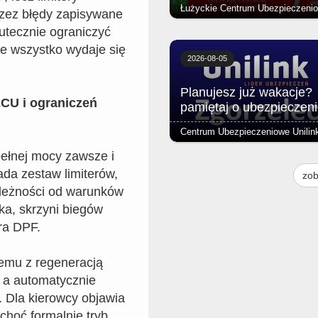
ez błędy zapisywane
utecznie ograniczyć
AC obejmuje kolizję, szkody
parkingowe, kradzież pojazdu,
nie wszystko wydaje się
działanie sił przyrody, pożar i wie
2026-08-05
więcej.
Planujesz już wakacje?
CU i ograniczeń
pamiętaj o ubezpieczen
pełnej mocy zawsze i
Planujesz teraz wakacje w ciepł
kraju? Pamiętaj o ubezpieczeniu.
da zestaw limiterów,
zob
Oferujemy pełną ochronę na cał
ależności od warunków
ika, skrzyni biegów
ra DPF.
lemu z regeneracją
w, a automatycznie
 Dla kierowcy objawia
choć formalnie tryb