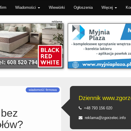
firm
Wiadomości
Wiewiórki
Ogłoszenia
Więcej
Ko
Dziennik www.zgorze
+48 793 156 020
 bez
reklama@zgorzelec.info
ołów?