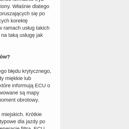
iony. Właśnie dlatego
oruszających się po
cych korektę
ramach usług takich
na taką usługę jak
rów?
ego błędu krytycznego,
dy miękkie lub
które informują ECU o
tywowane są mapy
moment obrotowy.
 miejskich. Krótkie
- typowe dla jazdy po
neracje filtra. ECU