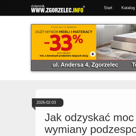
Start
Katalog 
2026-02-03
Jak odzyskać moc
wymiany podzesp