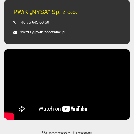
PWiK „NYSA” Sp. z o.o.
+48 75 645 68 60
poczta@pwik.zgorzelec.pl
Wiadomości firmowe