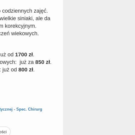
 codziennych zajęć.
ielkie siniaki, ale da
em korekcyjnym.
czeń wiekowych.
już od
1700 zł
.
owych: już za
850 zł
.
: już od
800 zł
.
ycznej - Spec. Chirurg
ości