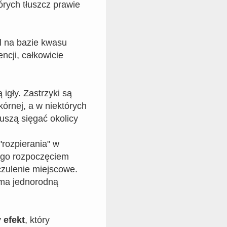
órych tłuszcz prawie
l na bazie kwasu
ncji, całkowicie
igły. Zastrzyki są
kórnej, a w niektórych
szą sięgać okolicy
"rozpierania" w
jego rozpoczęciem
czulenie miejscowe.
i ma jednorodną
 efekt
, który