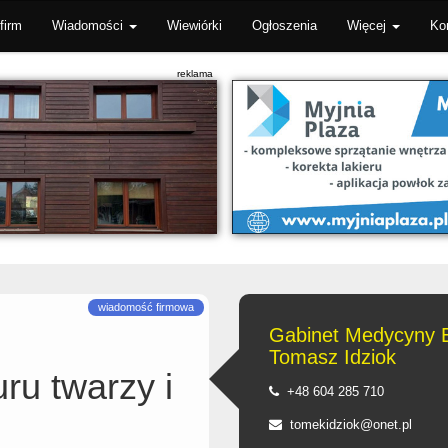
firm
Wiadomości
Wiewiórki
Ogłoszenia
Więcej
Ko
Gabinet Medycyny E
Tomasz Idziok
ru twarzy i
+48 604 285 710
tomekidziok@onet.pl