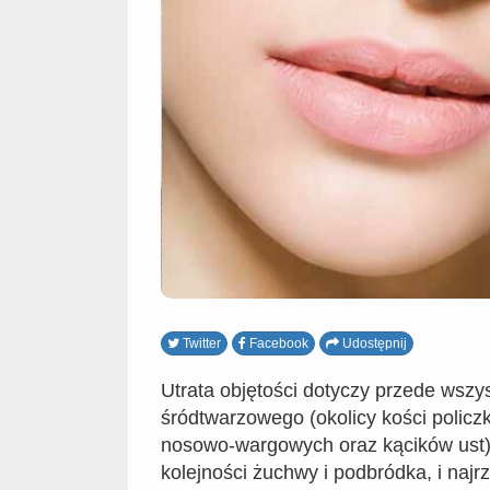
Twitter
Facebook
Udostępnij
Utrata objętości dotyczy przede wszy
śródtwarzowego (okolicy kości policz
nosowo-wargowych oraz kącików ust)
kolejności żuchwy i podbródka, i najrza