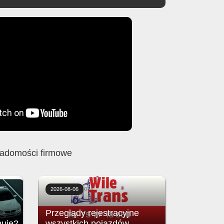
adomości firmowe
2026-08-06
Przeglądy rejestracyjne
uje?
wszystkich pojazdów