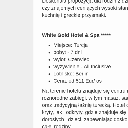
Doskonała propozycja dla rodzin z dzi
czy znajomych ceniących wysoki stan
kuchnię i greckie przysmaki.
White Gold Hotel & Spa *****
Miejsce: Turcja
pobyt - 7 dni
wylot: Czerwiec
wyżywienie - All Inclusive
Lotnisko: Berlin
Cena: od 511 Eur/ os
Na terenie hotelu znajduje się centru
różnorodne zabiegi, w tym masaż, sa
oraz tradycyjną łaźnię turecką. Hotel
kryty, jak i odkryty, gdzie znajduje si
dorosłych i dzieci, zapewniając dosko
całej rodziny.