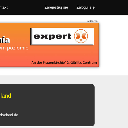
ntakt
Zarejestruj się
Zaloguj się
eland
eiseland.de