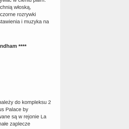
chnią włoską,
czorne rozrywki
tawienia i muzyka na
ndham ****
ależy do kompleksu 2
us Palace by
ane są w rejonie La
nałe zaplecze