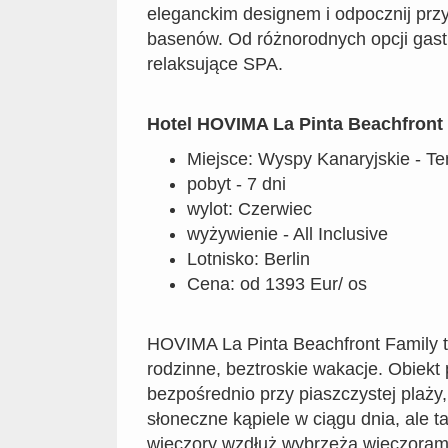
eleganckim designem i odpocznij prz
basenów. Od różnorodnych opcji gas
relaksujące SPA.
Hotel HOVIMA La Pinta Beachfront 
Miejsce: Wyspy Kanaryjskie - Te
pobyt - 7 dni
wylot: Czerwiec
wyżywienie - All Inclusive
Lotnisko: Berlin
Cena: od 1393 Eur/ os
HOVIMA La Pinta Beachfront Family to
rodzinne, beztroskie wakacje. Obiekt 
bezpośrednio przy piaszczystej plaży,
słoneczne kąpiele w ciągu dnia, ale 
wieczory wzdłuż wybrzeża wieczorami