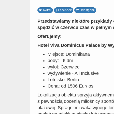
Twitter
Facebook
Udostępnij
Przedstawiamy niektóre przykłady 
spędzić w czerwcu czas w pełnym 
Oferujemy:
Hotel Viva Dominicus Palace by W
Miejsce: Dominikana
pobyt - 6 dni
wylot: Czerwiec
wyżywienie - All Inclusive
Lotnisko: Berlin
Cena: od 1506 Eur/ os
Lokalizacja obiektu sprzyja aktywne
z pewnością docenią miłośnicy sport
plażowej. Spragnieni wakacyjnego le
opalać na miękkim piasku lub wypocz