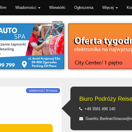
firm
Wiadomości
Wiewiórki
Ogłoszenia
Więcej
Ko
Biuro Podróży Reis
+49 3581 490 140
Goerlitz.BerlinerStrasse@r