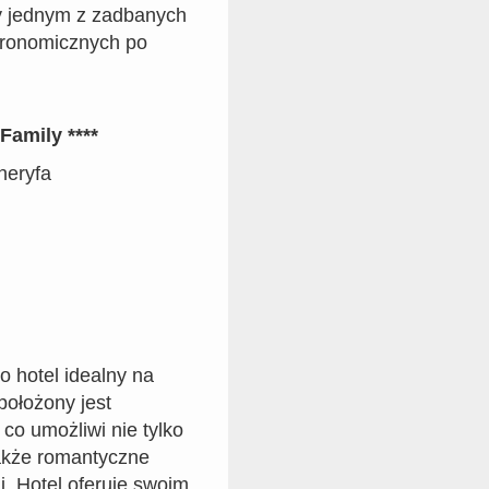
y jednym z zadbanych
tronomicznych po
Family ****
neryfa
 hotel idealny na
położony jest
 co umożliwi nie tylko
także romantyczne
. Hotel oferuje swoim