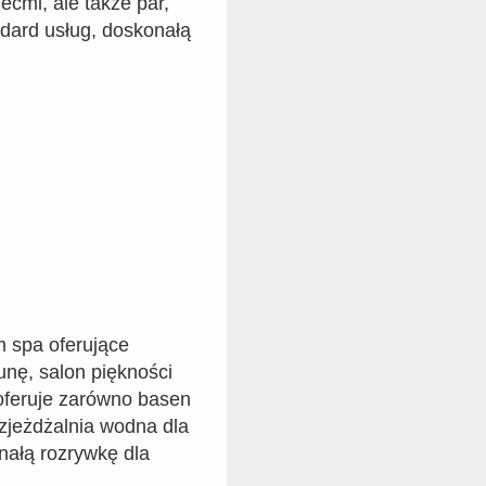
ećmi, ale także par,
dard usług, doskonałą
m spa oferujące
unę, salon piękności
 oferuje zarówno basen
ę zjeżdżalnia wodna dla
nałą rozrywkę dla