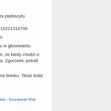
ra plebiscytu
415221314706
i.
łu w głosowaniu.
m, że kiedy chodzi o
 Zgorzelec potrafi
na boisku. Teraz kolej
lec - Koszykarski Klub