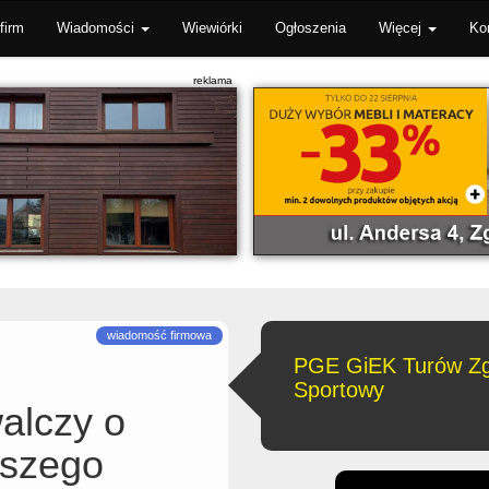
firm
Wiadomości
Wiewiórki
Ogłoszenia
Więcej
Ko
PGE GiEK Turów Zgo
Sportowy
alczy o
jszego