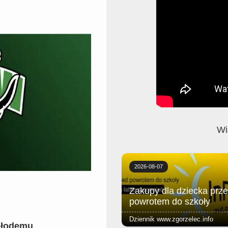
Wi
2026-08-07
Zakupy dla dziecka prz
powrotem do szkoły
Dziennik www.zgorzelec.info
młodemu