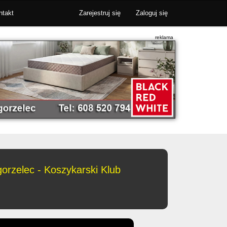
ntakt
Zarejestruj się
Zaloguj się
rzelec - Koszykarski Klub