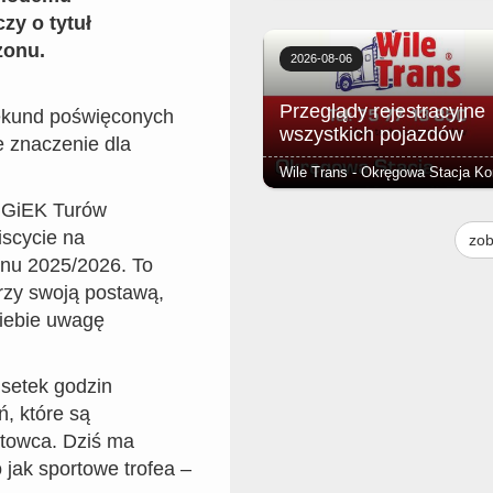
zy o tytuł
Lista rzeczy, o których łatwo
zapomnieć. W pierwszych dniach
zonu.
szkoły, okazuje się, że czegoś j
2026-08-06
zabrakło. W aplikacji InPost Mobi
chęcią pomoże Ci Von Halsky
Przeglądy rejestracyjne
 sekund poświęconych
wszystkich pojazdów
 znaczenie dla
 GiEK Turów
Kompleksowa kontrola Państwa
pojazdu. Badania techniczne
iscycie na
zob
wykonamy szybko i profesjonalni
nu 2025/2026. To
órzy swoją postawą,
siebie uwagę
 setek godzin
, które są
towca. Dziś ma
jak sportowe trofea –