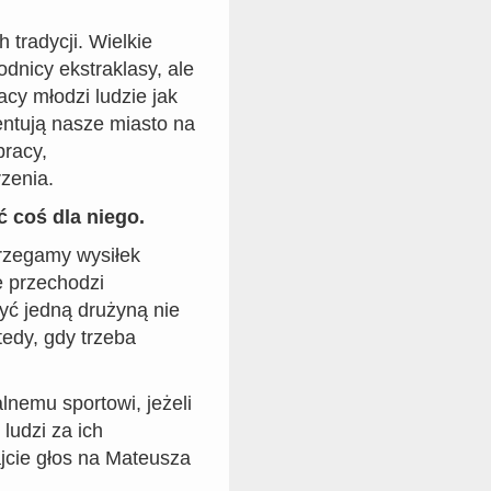
h tradycji. Wielkie
dnicy ekstraklasy, ale
tacy młodzi ludzie jak
entują nasze miasto na
pracy,
rzenia.
 coś dla niego.
trzegamy wysiłek
e przechodzi
yć jedną drużyną nie
edy, gdy trzeba
alnemu sportowi, jeżeli
ludzi za ich
jcie głos na Mateusza