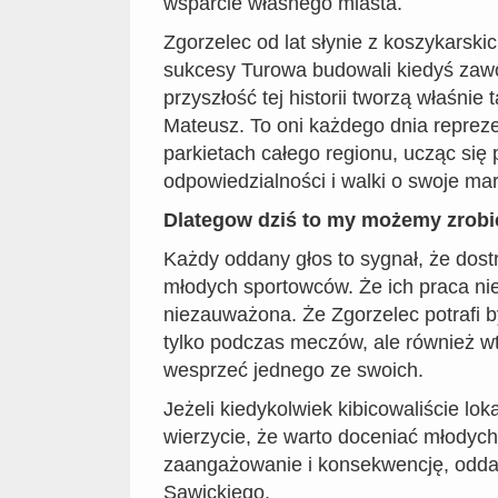
wsparcie własnego miasta.
Zgorzelec od lat słynie z koszykarskic
sukcesy Turowa budowali kiedyś zawo
przyszłość tej historii tworzą właśnie 
Mateusz. To oni każdego dnia reprez
parkietach całego regionu, ucząc się 
odpowiedzialności i walki o swoje ma
Dlategow dziś to my możemy zrobić
Każdy oddany głos to sygnał, że dos
młodych sportowców. Że ich praca ni
niezauważona. Że Zgorzelec potrafi b
tylko podczas meczów, ale również wt
wesprzeć jednego ze swoich.
Jeżeli kiedykolwiek kibicowaliście lok
wierzycie, że warto doceniać młodych 
zaangażowanie i konsekwencję, odda
Sawickiego.