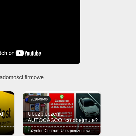
adomości firmowe
2026-08-06
ed
Ubezpieczenie
AUTOCASCO, co obejmuje?
Łużyckie Centrum Ubezpieczeniowo-Kredytowe Spółka z o.o.