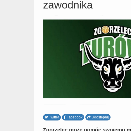
zawodnika
Twitter
Facebook
Udostępnij
Zgorzelec może pomóc swojemu 