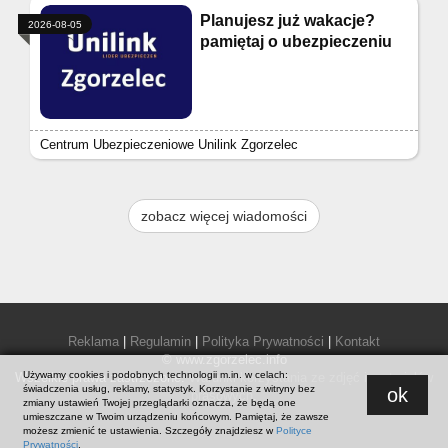
Planujesz już wakacje?
2026-08-05
pamiętaj o ubezpieczeniu
Centrum Ubezpieczeniowe Unilink Zgorzelec
zobacz więcej wiadomości
Reklama
|
Regulamin
|
Polityka Prywatności
|
Kontakt
© www.zgorzelec.info
Używamy cookies i podobnych technologii m.in. w celach:
Wszelkie prawa zastrzeżone.
Warunki korzystania ze zdjęć i materiałów
świadczenia usług, reklamy, statystyk. Korzystanie z witryny bez
ok
prasowych
.
zmiany ustawień Twojej przeglądarki oznacza, że będą one
umieszczane w Twoim urządzeniu końcowym. Pamiętaj, że zawsze
możesz zmienić te ustawienia. Szczegóły znajdziesz w
Polityce
Prywatności
.