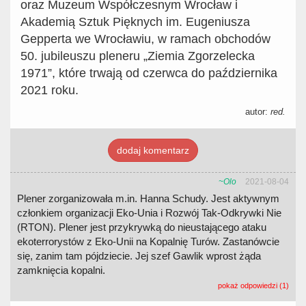
oraz Muzeum Współczesnym Wrocław i
Akademią Sztuk Pięknych im. Eugeniusza
Gepperta we Wrocławiu, w ramach obchodów
50. jubileuszu pleneru „Ziemia Zgorzelecka
1971”, które trwają od czerwca do października
2021 roku.
autor:
red.
dodaj komentarz
~Olo
2021-08-04
Plener zorganizowała m.in. Hanna Schudy. Jest aktywnym
członkiem organizacji Eko-Unia i Rozwój Tak-Odkrywki Nie
(RTON). Plener jest przykrywką do nieustającego ataku
ekoterrorystów z Eko-Unii na Kopalnię Turów. Zastanówcie
się, zanim tam pójdziecie. Jej szef Gawlik wprost żąda
zamknięcia kopalni.
pokaż odpowiedzi (1)