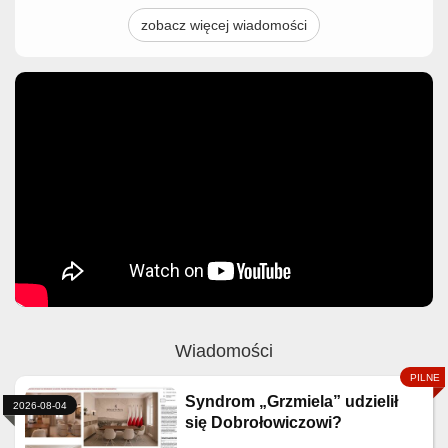
zobacz więcej wiadomości
Wiadomości
Syndrom „Grzmiela” udzielił
2026-08-04
się Dobrołowiczowi?