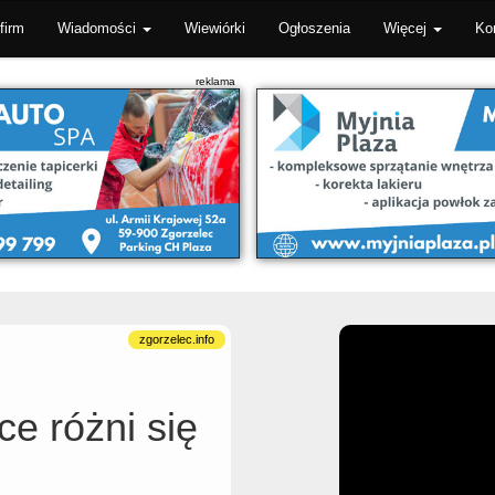
firm
Wiadomości
Wiewiórki
Ogłoszenia
Więcej
Ko
e różni się