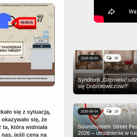
2026-08-04
29
Syndrom „Grzmiela” udzi
się Dobrołowiczowi?
Czytając artykuł we wrocławskiej
Wyborczej na temat remontu gab
kało się z sytuacją,
burmistrza Bogatyni, można zad
2026-08-04
19
sobie pytanie, co jest nie tak z
okazywało się, że
Bogatynią, że tak psuje ludzi?
Soundsystem Street Fes
 ta, która widniała
2026 – utrudnienia w ru
 nas, jeśli cena na