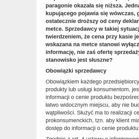
paragonie okazała się niższa. Jedn
kupującego pojawia się wówczas, g
ostatecznie droższy od ceny dekla
metce. Sprzedawcy w takiej sytuacj
twierdzeniem, że cena przy kasie je
wskazana na metce stanowi wyłącz
informację, nie zaś ofertę sprzedaż
stanowisko jest słuszne?
Obowiązki sprzedawcy
Obowiązkiem każdego przedsiębiorcy,
produkty lub usługi konsumentom, je
informacji o cenie produktu bezpośre
łatwo widocznym miejscu, aby nie bu
wątpliwości. Służyć ma to realizacji c
prokonsumenckich, tzn. aby klient mi
dostęp do informacji o cenie produktu 
Zgodnie z art. 4 ustawy o informowan