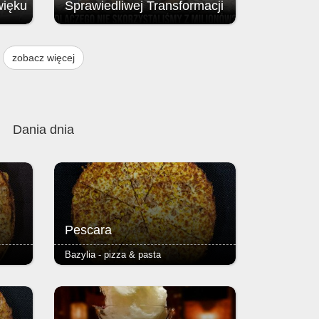
więku
Sprawiedliwej Transformacji
Brak przyznania środków z Funduszu
ją
na rzecz Sprawiedliwej Transformacji
zobacz więcej
, w
(FST / JTF – Just Transition Fund;
instrumentu finansowego Unii
w
Europejskiej.
 i 9
Dania dnia
Pescara
Bazylia - pizza & pasta
zy
- tuńczyk, kukurydza - podstawą
ser i
każdej pizzy jest Margherita (sos
azowe,
pomidorowy, ser i oregano) - ciasto
 2,50
puszyste lub razowe, grube lub cienkie