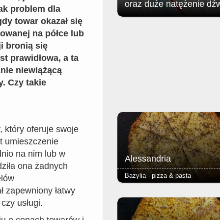
oraz duże natężenie dź
ak problem dla
dy towar okazał się
Jak poinformował zgorzelecki
rowanej na półce lub
magistrat: w związku z organizac
Soundystem Street Festival 2026
i bronią się
obrębie Przedmieścia Nyskiego
st prawidłowa, a ta
nastąpią niewielkie ograniczenia 
nie niewiążącą
ruchu w dniach 8 sierpnia (sobota)
sierpnia (niedziela).
y. Czy takie
 który oferuje swoje
st umieszczenie
dnio na nim lub w
Alessandria
dziła ona żadnych
Bazylia - pizza & pasta
elów
ał zapewniony łatwy
- pieczarki - podstawą każdej piz
czy usługi.
jest Margherita (sos pomidorowy, 
oregano) - ciasto puszyste lub r
grube lub cienkie - dodatkowy ser
iu o cenach towarów i