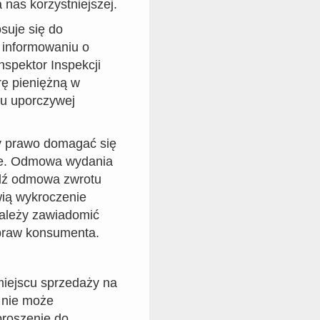
nas korzystniejszej.
suje się do
 informowaniu o
nspektor Inspekcji
rę pieniężną w
ku uporczywej
amy prawo domagać się
ie. Odmowa wydania
ądź odmowa zwrotu
wią wykroczenie
należy zawiadomić
 praw konsumenta.
miejscu sprzedaży na
 nie może
proszenie do