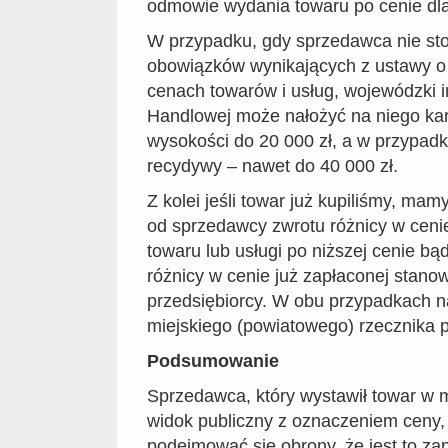
odmowie wydania towaru po cenie dla 
W przypadku, gdy sprzedawca nie sto
obowiązków wynikających z ustawy o
cenach towarów i usług, wojewódzki i
Handlowej może nałożyć na niego ka
wysokości do 20 000 zł, a w przypad
recydywy – nawet do 40 000 zł.
Z kolei jeśli towar już kupiliśmy, m
od sprzedawcy zwrotu różnicy w cen
towaru lub usługi po niższej cenie b
różnicy w cenie już zapłaconej stano
przedsiębiorcy. W obu przypadkach 
miejskiego (powiatowego) rzecznika
Podsumowanie
Sprzedawca, który wystawił towar w 
widok publiczny z oznaczeniem ceny,
podejmować się obrony, że jest to za