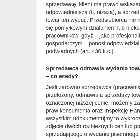
sprzedawcę, klient ma prawo wskazać
odpowiedniejszą (tj. niższą), a spr
towar ten wydać. Przedsiębiorca nie 
się pomyłkowym działaniem lub niek
pracowników, gdyż – jako profesjonal
gospodarczym – ponosi odpowiedzial
podwładnych (art. 430 k.c.).
Sprzedawca odmawia wydania towar
– co wtedy?
Jeśli zarówno sprzedawca (pracownik s
przełożony, odmawiają sprzedaży towa
oznaczonej niższej cenie, możemy z
praw konsumenta oraz Inspekcję Han
wszystkim udokumentujmy to wykrocz
zdjęcie dwóch rozbieżnych cen lub p
sprzedającego o wydanie pisemnego 