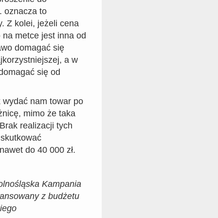
c. oznacza to
 Z kolei, jeżeli cena
 na metce jest inna od
awo domagać się
korzystniejszej, a w
 domagać się od
 wydać nam towar po
żnicę, mimo że taka
Brak realizacji tych
 skutkować
nawet do 40 000 zł.
Dolnośląska Kampania
inansowany z budżetu
iego