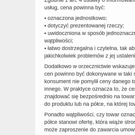
usług, cena powinna być:
• oznaczona jednostkowo;
• dotyczyć prezentowanej rzeczy;
• uwidoczniona w sposób jednoznaczn
wątpliwości;
• łatwo dostrzegalna i czytelna, tak ab
jakichkolwiek problemów z jej ustalen
Dodatkowo w orzecznictwie wskazuje 
cen powinno być dokonywane w taki 
konsument nie pomylił ceny danego t
innego. W praktyce oznacza to, że c
znajdować się bezpośrednio na towar
do produktu lub na półce, na której to
Ponadto wątpliwości, czy towar ozna
półce stanowi ofertę, która wiąże stron
może zaproszenie do zawarcia umowy