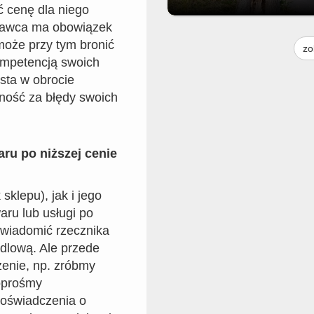
 cenę dla niego
zedawca ma obowiązek
Moim skromnym zdaniem to drz
jest do usunięcia. Praktycznie p
może przy tym bronić
zo
środku i pochylone na jezdnię. G
ompetencją swoich
to można zgłosić bo droga nie na
ista w obrocie
do urzędu miasta. Ale może ktoś
urzędu to widzi i zgłosi gdzieś
ność za błędy swoich
u po niższej cenie
klepu), jak i jego
ru lub usługi po
awiadomić rzecznika
dlową. Ale przede
enie, np. zróbmy
oprośmy
oświadczenia o