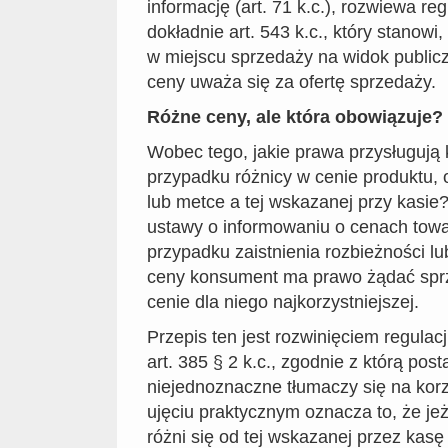
informację (art. 71 k.c.), rozwiewa re
dokładnie art. 543 k.c., który stanowi
w miejscu sprzedaży na widok public
ceny uważa się za ofertę sprzedaży.
Różne ceny, ale która obowiązuje?
Wobec tego, jakie prawa przysługuj
przypadku różnicy w cenie produktu,
lub metce a tej wskazanej przy kasie?
ustawy o informowaniu o cenach towa
przypadku zaistnienia rozbieżności lu
ceny konsument ma prawo żądać spr
cenie dla niego najkorzystniejszej.
Przepis ten jest rozwinięciem regulacj
art. 385 § 2 k.c., zgodnie z którą pos
niejednoznaczne tłumaczy się na ko
ujęciu praktycznym oznacza to, że je
różni się od tej wskazanej przez kasę