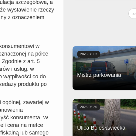
gulacja szczegółowa, a
Golonka wolno gotowana z piecz
, że wystawienie rzeczy
frytkami, chrzanem, musztardą i
z
surówką.
zny z oznaczeniem
ą konsumentowi w
 oznaczonej na półce
2026-08-03
 Zgodnie z art. 5
rów i usług, w
Mistrz parkowania
b wątpliwości co do
zedaży produktu po
Biedronka
i ogólnej, zawartej w
2026-06-30
tanowienia
rzyść konsumenta. W
żeli cena na metce
Ulica Bolesławiecka
 fiskalną lub samego