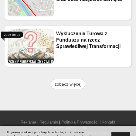
Wykluczenie Turowa z
2026-08-03
Funduszu na rzecz
Sprawiedliwej Transformacji
zobacz więcej
Reklama
|
Regulamin
|
Polityka Prywatności
|
Kontakt
© www.zgorzelec.info
Używamy cookies i podobnych technologii m.in. w celach:
Wszelkie prawa zastrzeżone.
Warunki korzystania ze zdjęć i materiałów