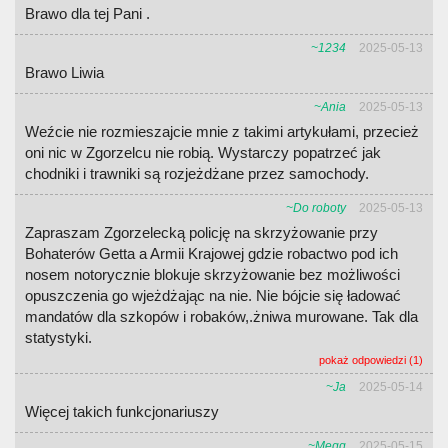
Brawo dla tej Pani .
~1234
2025-05-13
Brawo Liwia
~Ania
2025-05-13
Weźcie nie rozmieszajcie mnie z takimi artykułami, przecież
oni nic w Zgorzelcu nie robią. Wystarczy popatrzeć jak
chodniki i trawniki są rozjeżdżane przez samochody.
~Do roboty
2025-05-13
Zapraszam Zgorzelecką policję na skrzyżowanie przy
Bohaterów Getta a Armii Krajowej gdzie robactwo pod ich
nosem notorycznie blokuje skrzyżowanie bez możliwości
opuszczenia go wjeżdżając na nie. Nie bójcie się ładować
mandatów dla szkopów i robaków,.żniwa murowane. Tak dla
statystyki.
pokaż odpowiedzi (1)
~Ja
2025-05-14
Więcej takich funkcjonariuszy
~Megg
2025-05-15