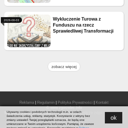
Wykluczenie Turowa z
2026-08-03
Funduszu na rzecz
Sprawiedliwej Transformacji
zobacz więcej
Reklama
|
Regulamin
|
Polityka Prywatności
|
Kontakt
© www.zgorzelec.info
Używamy cookies i podobnych technologii m.in. w celach:
Wszelkie prawa zastrzeżone.
Warunki korzystania ze zdjęć i materiałów
świadczenia usług, reklamy, statystyk. Korzystanie z witryny bez
ok
prasowych
.
zmiany ustawień Twojej przeglądarki oznacza, że będą one
umieszczane w Twoim urządzeniu końcowym. Pamiętaj, że zawsze
możesz zmienić te ustawienia. Szczegóły znajdziesz w
Polityce