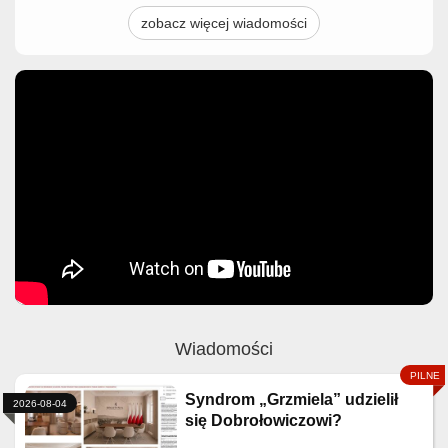
zobacz więcej wiadomości
Wiadomości
Syndrom „Grzmiela” udzielił
2026-08-04
się Dobrołowiczowi?