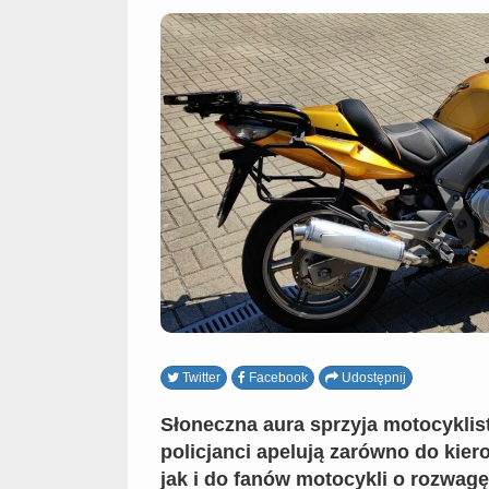
Twitter
Facebook
Udostępnij
Słoneczna aura sprzyja motocyklis
policjanci apelują zarówno do k
jak i do fanów motocykli o rozwag