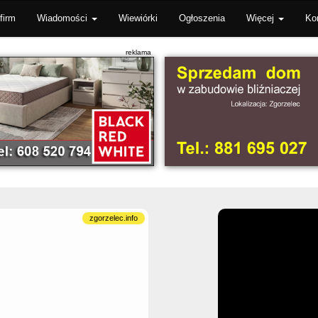
firm
Wiadomości
Wiewiórki
Ogłoszenia
Więcej
Ko