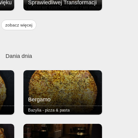
więku
Sprawiedliwej Transformacji
Brak przyznania środków z Funduszu
ją
na rzecz Sprawiedliwej Transformacji
zobacz więcej
, w
(FST / JTF – Just Transition Fund;
instrumentu finansowego Unii
w
Europejskiej.
 i 9
Dania dnia
Bergamo
Bazylia - pizza & pasta
pizzy
- pieczarki, szynka - podstawą każdej
ser i
pizzy jest Margherita (sos
azowe,
pomidorowy, ser i oregano) - ciasto
 2,50
puszyste lub razowe, grube lub cienkie