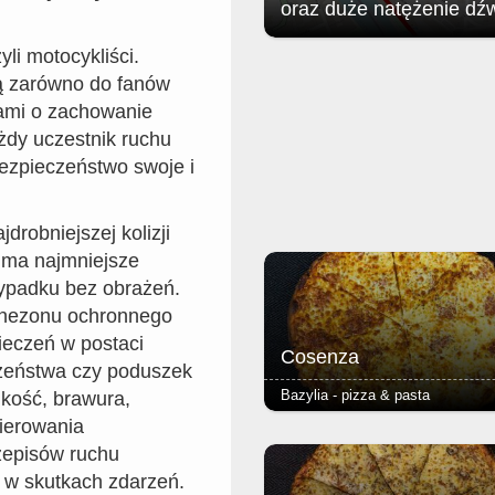
oraz duże natężenie dź
li motocykliści.
Jak poinformował zgorzelecki
magistrat: w związku z organizac
ją zarówno do fanów
Soundystem Street Festival 2026
dami o zachowanie
obrębie Przedmieścia Nyskiego
żdy uczestnik ruchu
nastąpią niewielkie ograniczenia 
ruchu w dniach 8 sierpnia (sobota)
ezpieczeństwo swoje i
sierpnia (niedziela).
robniejszej kolizji
 ma najmniejsze
wypadku bez obrażeń.
inezonu ochronnego
eczeń w postaci
Cosenza
zeństwa czy poduszek
Bazylia - pizza & pasta
kość, brawura,
kierowania
- salami ostre - podstawą każdej 
zepisów ruchu
jest Margherita (sos pomidorowy, 
oregano) - ciasto puszyste lub r
 w skutkach zdarzeń.
grube lub cienkie - dodatkowy ser