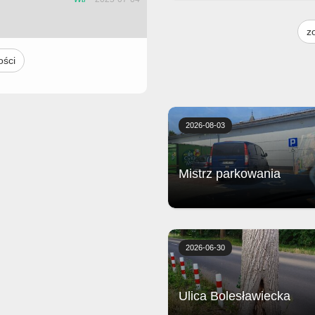
Żeberka wolno gotowane z piecz
frytkami, musztardą, sosem bar
z
i surówką
ości
2026-08-03
Mistrz parkowania
Biedronka
2026-06-30
Ulica Bolesławiecka