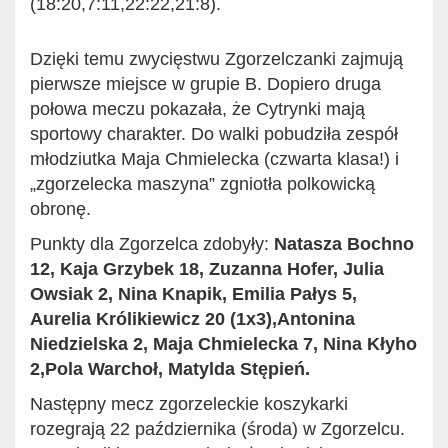
(18:20,7:11,22:22,21:8).
Dzięki temu zwycięstwu Zgorzelczanki zajmują
pierwsze miejsce w grupie B. Dopiero druga
połowa meczu pokazała, że Cytrynki mają
sportowy charakter. Do walki pobudziła zespół
młodziutka Maja Chmielecka (czwarta klasa!) i
„zgorzelecka maszyna” zgniotła polkowicką
obronę.
Punkty dla Zgorzelca zdobyły:
Natasza Bochno
12, Kaja Grzybek 18, Zuzanna Hofer, Julia
Owsiak 2, Nina Knapik, Emilia Pałys 5,
Aurelia Królikiewicz 20 (1x3),Antonina
Niedzielska 2, Maja Chmielecka 7, Nina Kłyho
2,Pola Warchoł, Matylda Stępień.
Następny mecz zgorzeleckie koszykarki
rozegrają 22 października (środa) w Zgorzelcu.