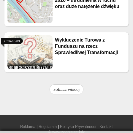
2026 – utrudnienia w ruchu
oraz duże natężenie dźwięku
Wykluczenie Turowa z
2026-08-03
Funduszu na rzecz
Sprawiedliwej Transformacji
zobacz więcej
Reklama
|
Regulamin
|
Polityka Prywatności
|
Kontakt
© www.zgorzelec.info