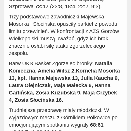
Szprotawa
72:17
(23:8, 18:4, 22:2, 9:3).
Trzy podstawowe zawodniczki Majewska,
Mosorka i Słocińska opuściły parkiet z powodu
limitu przewinień. W konfrontacji z AZS Gorzów
Wielkopolski muszą uważać, gdyż ich brak
znacznie osłabi siłę ataku zgorzeleckiego
zespołu.
Barw UKS Basket Zgorzelec broniły:
Natalia
Konieczna, Amelia Wilsz 2,Kornelia Mosorka
13, kpt. Hanna Majewska 13, Julia Kaucha 9,
Laura Olejniczak, Maja Małecka 6, Hanna
Garlińska, Zosia Kuzubska 9, Maja Grzybek
4, Zosia Słocińska 16.
Trudniejsza przeprawę miały młodziczki. W
wyjazdowym meczu z Górnikiem Polkowice po
emocjonującym spotkaniu wygrały
68:61