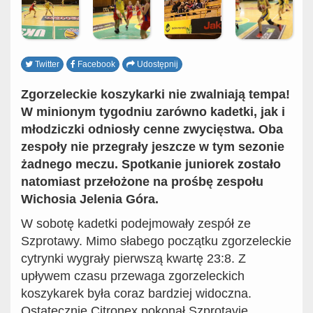
Twitter
Facebook
Udostępnij
Zgorzeleckie koszykarki nie zwalniają tempa!
W minionym tygodniu zarówno kadetki, jak i
młodziczki odniosły cenne zwycięstwa. Oba
zespoły nie przegrały jeszcze w tym sezonie
żadnego meczu. Spotkanie juniorek zostało
natomiast przełożone na prośbę zespołu
Wichosia Jelenia Góra.
W sobotę kadetki podejmowały zespół ze
Szprotawy. Mimo słabego początku zgorzeleckie
cytrynki wygrały pierwszą kwartę 23:8. Z
upływem czasu przewaga zgorzeleckich
koszykarek była coraz bardziej widoczna.
Ostatecznie Citronex pokonał Szprotavię