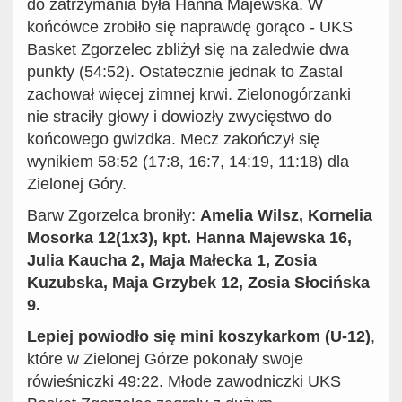
do zatrzymania była Hanna Majewska. W
końcówce zrobiło się naprawdę gorąco - UKS
Basket Zgorzelec zbliżył się na zaledwie dwa
punkty (54:52). Ostatecznie jednak to Zastal
zachował więcej zimnej krwi. Zielonogórzanki
nie straciły głowy i dowiozły zwycięstwo do
końcowego gwizdka. Mecz zakończył się
wynikiem 58:52 (17:8, 16:7, 14:19, 11:18) dla
Zielonej Góry.
Barw Zgorzelca broniły:
Amelia Wilsz, Kornelia
Mosorka 12(1x3), kpt. Hanna Majewska 16,
Julia Kaucha 2, Maja Małecka 1, Zosia
Kuzubska, Maja Grzybek 12, Zosia Słocińska
9.
Lepiej powiodło się mini koszykarkom (U-12)
,
które w Zielonej Górze pokonały swoje
rówieśniczki 49:22. Młode zawodniczki UKS