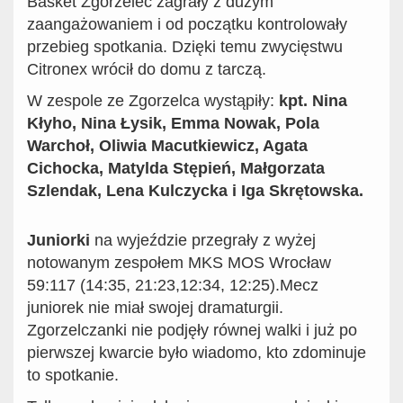
Basket Zgorzelec zagrały z dużym
zaangażowaniem i od początku kontrolowały
przebieg spotkania. Dzięki temu zwycięstwu
Citronex wrócił do domu z tarczą.
W zespole ze Zgorzelca wystąpiły:
kpt. Nina
Kłyho, Nina Łysik, Emma Nowak, Pola
Warchoł, Oliwia Macutkiewicz, Agata
Cichocka, Matylda Stępień, Małgorzata
Szlendak, Lena Kulczycka i Iga Skrętowska.
Juniorki
na wyjeździe przegrały z wyżej
notowanym zespołem MKS MOS Wrocław
59:117 (14:35, 21:23,12:34, 12:25).Mecz
juniorek nie miał swojej dramaturgii.
Zgorzelczanki nie podjęły równej walki i już po
pierwszej kwarcie było wiadomo, kto zdominuje
to spotkanie.