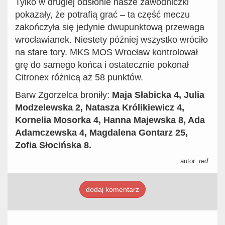
Tylko w drugiej odsłonie nasze zawodniczki
pokazały, że potrafią grać – ta część meczu
zakończyła się jedynie dwupunktową przewaga
wrocławianek. Niestety później wszystko wróciło
na stare tory. MKS MOS Wrocław kontrolował
grę do samego końca i ostatecznie pokonał
Citronex różnicą aż 58 punktów.
Barw Zgorzelca broniły:
Maja Słabicka 4, Julia
Modzelewska 2, Natasza Królikiewicz 4,
Kornelia Mosorka 4, Hanna Majewska 8, Ada
Adamczewska 4, Magdalena Gontarz 25,
Zofia Słocińska 8.
autor:
red.
dodaj komentarz