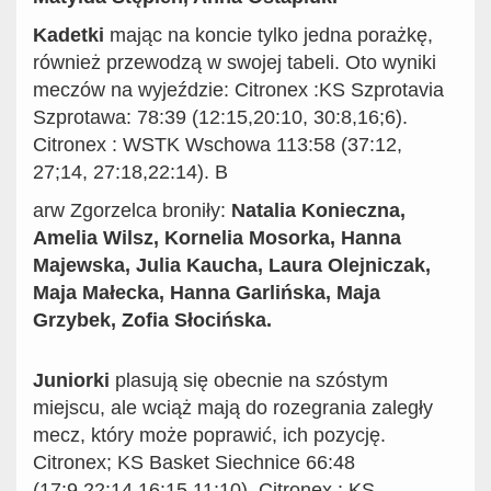
Kadetki
mając na koncie tylko jedna porażkę,
również przewodzą w swojej tabeli. Oto wyniki
meczów na wyjeździe: Citronex :KS Szprotavia
Szprotawa: 78:39 (12:15,20:10, 30:8,16;6).
Citronex : WSTK Wschowa 113:58 (37:12,
27;14, 27:18,22:14). B
arw Zgorzelca broniły:
Natalia Konieczna,
Amelia Wilsz, Kornelia Mosorka, Hanna
Majewska, Julia Kaucha, Laura Olejniczak,
Maja Małecka, Hanna Garlińska, Maja
Grzybek, Zofia Słocińska.
Juniorki
plasują się obecnie na szóstym
miejscu, ale wciąż mają do rozegrania zaległy
mecz, który może poprawić, ich pozycję.
Citronex; KS Basket Siechnice 66:48
(17:9,22:14,16:15,11:10). Citronex : KS