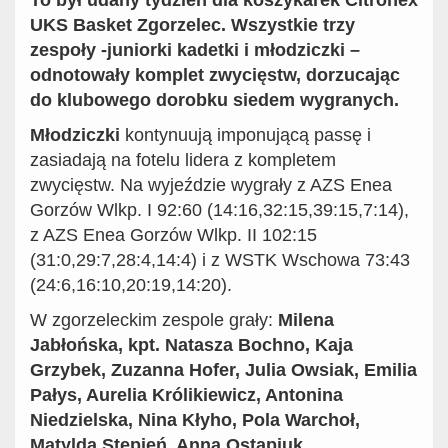
To był udany tydzień dla koszykarek Citronex
UKS Basket Zgorzelec. Wszystkie trzy
zespoły -juniorki kadetki i młodziczki –
odnotowały komplet zwycięstw, dorzucając
do klubowego dorobku siedem wygranych.
Młodziczki
kontynuują imponującą passę i
zasiadają na fotelu lidera z kompletem
zwycięstw. Na wyjeździe wygrały z AZS Enea
Gorzów Wlkp. I 92:60 (14:16,32:15,39:15,7:14),
z AZS Enea Gorzów Wlkp. II 102:15
(31:0,29:7,28:4,14:4) i z WSTK Wschowa 73:43
(24:6,16:10,20:19,14:20).
W zgorzeleckim zespole grały:
Milena
Jabłońska, kpt. Natasza Bochno, Kaja
Grzybek, Zuzanna Hofer, Julia Owsiak, Emilia
Pałys, Aurelia Królikiewicz, Antonina
Niedzielska, Nina Kłyho, Pola Warchoł,
Matylda Stępień, Anna Ostapiuk.