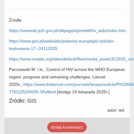
Źródła:
https://wwwold.pzh.gov.pl/oldpage/epimeld/hiv_aids/index.htm
https://www.gov.pl/web/aids/jesienny-europejski-tydzien-
testowania-17--24112025
https://www.unaids.org/sites/default/files/media_asset/JC2825_c
Parczewski M. i in., Control of HIV across the WHO European
region: progress and remaining challenges, Lancet
2025r.,
https://www.thelancet.com/journals/lanepe/article/PIIS2666
7762(25)00035-3/fulltex
t [dostęp 19 listopada 2025r.]
Źródło: GIS
autor:
red.
dodaj komentarz