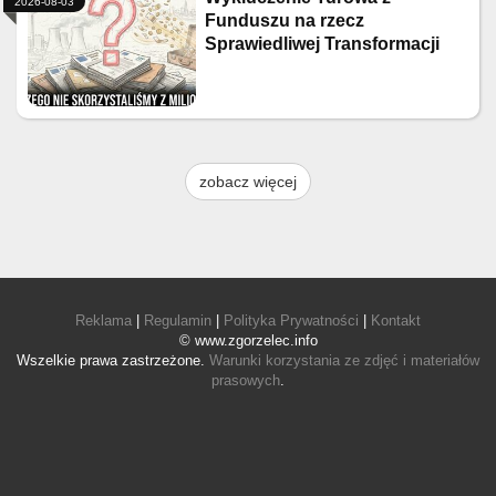
2026-08-03
Funduszu na rzecz
Sprawiedliwej Transformacji
zobacz więcej
Reklama
|
Regulamin
|
Polityka Prywatności
|
Kontakt
© www.zgorzelec.info
Wszelkie prawa zastrzeżone.
Warunki korzystania ze zdjęć i materiałów
prasowych
.