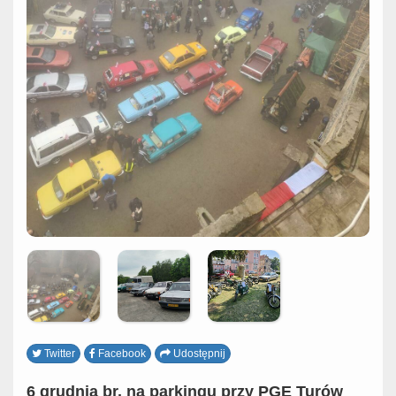
Twitter
Facebook
Udostępnij
6 grudnia br.
na parkingu przy
PGE Turów