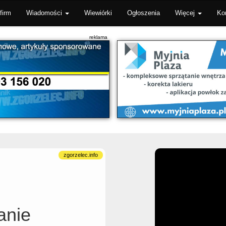
firm
Wiadomości
Wiewiórki
Ogłoszenia
Więcej
Ko
anie