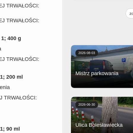
NEJ TRWAŁOŚCI:
Golonka wolno gotowana z piecz
frytkami, chrzanem, musztardą i
z
surówką.
NEJ TRWAŁOŚCI:
1; 400 g
a
2026-08-03
NEJ TRWAŁOŚCI:
Mistrz parkowania
1; 200 ml
zenia
Biedronka
EJ TRWAŁOŚCI:
2026-06-30
Ulica Bolesławiecka
1; 90 ml