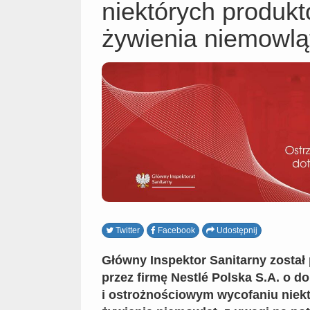
niektórych produk
żywienia niemowlą
Twitter
Facebook
Udostępnij
Główny Inspektor Sanitarny zosta
przez firmę Nestlé Polska S.A. o 
i ostrożnościowym wycofaniu niek