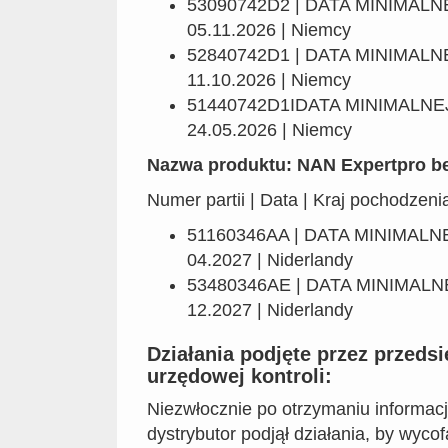
53090742D2 | DATA MINIMAL
05.11.2026 | Niemcy
52840742D1 | DATA MINIMAL
11.10.2026 | Niemcy
51440742D1IDATA MINIMALNE
24.05.2026 | Niemcy
Nazwa produktu: NAN Expertpro be
Numer partii | Data | Kraj pochodzeni
51160346AA | DATA MINIMAL
04.2027 | Niderlandy
53480346AE | DATA MINIMAL
12.2027 | Niderlandy
Działania podjęte przez przeds
urzędowej kontroli:
Niezwłocznie po otrzymaniu informacji 
dystrybutor podjął działania, by wyc