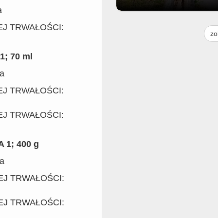
a
Moim skromnym zdaniem to drz
NEJ TRWAŁOŚCI:
jest do usunięcia. Praktycznie p
zo
środku i pochylone na jezdnię. G
to można zgłosić bo droga nie na
do urzędu miasta. Ale może ktoś
1; 70 ml
urzędu to widzi i zgłosi gdzieś
ia
NEJ TRWAŁOŚCI:
NEJ TRWAŁOŚCI:
 1; 400 g
ia
NEJ TRWAŁOŚCI:
NEJ TRWAŁOŚCI: