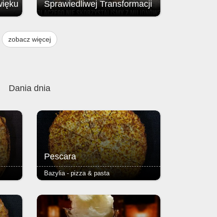
więku
Sprawiedliwej Transformacji
Brak przyznania środków z Funduszu
ją
na rzecz Sprawiedliwej Transformacji
zobacz więcej
, w
(FST / JTF – Just Transition Fund;
instrumentu finansowego Unii
w
Europejskiej.
 i 9
Dania dnia
Pescara
Bazylia - pizza & pasta
zy
- tuńczyk, kukurydza - podstawą
ser i
każdej pizzy jest Margherita (sos
azowe,
pomidorowy, ser i oregano) - ciasto
 2,50
puszyste lub razowe, grube lub cienkie