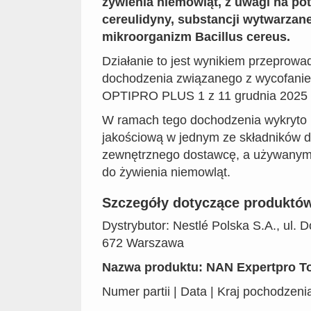
żywienia niemowląt, z uwagi na po
cereulidyny, substancji wytwarzane
mikroorganizm Bacillus cereus.
Działanie to jest wynikiem przeprowa
dochodzenia związanego z wycofanie
OPTIPRO PLUS 1 z 11 grudnia 2025 
W ramach tego dochodzenia wykryto
jakościową w jednym ze składników 
zewnętrznego dostawcę, a używanym
do żywienia niemowląt.
Szczegóły dotyczące produktó
Dystrybutor: Nestlé Polska S.A., ul.
672 Warszawa
Nazwa produktu: NAN Expertpro To
Numer partii | Data | Kraj pochodzeni