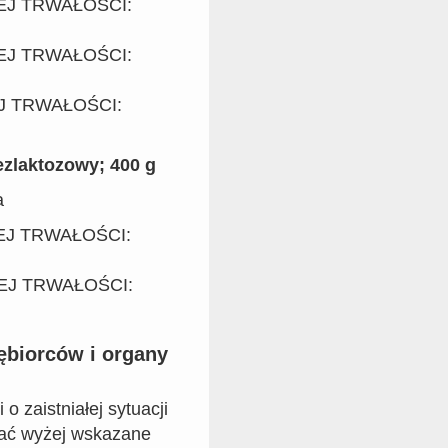
NEJ TRWAŁOŚCI:
NEJ TRWAŁOŚCI:
J TRWAŁOŚCI:
zlaktozowy; 400 g
a
NEJ TRWAŁOŚCI:
NEJ TRWAŁOŚCI:
iębiorców i organy
o zaistniałej sytuacji
ofać wyżej wskazane