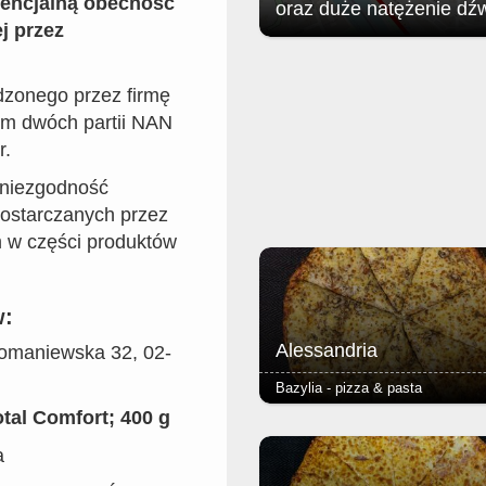
tencjalną obecność
oraz duże natężenie dź
j przez
Jak poinformował zgorzelecki
magistrat: w związku z organizac
dzonego przez firmę
Soundystem Street Festival 2026
obrębie Przedmieścia Nyskiego
m dwóch partii NAN
nastąpią niewielkie ograniczenia 
r.
ruchu w dniach 8 sierpnia (sobota)
sierpnia (niedziela).
 niezgodność
dostarczanych przez
 w części produktów
w:
Alessandria
 Domaniewska 32, 02-
Bazylia - pizza & pasta
tal Comfort; 400 g
- pieczarki - podstawą każdej piz
jest Margherita (sos pomidorowy, 
a
oregano) - ciasto puszyste lub r
grube lub cienkie - dodatkowy ser