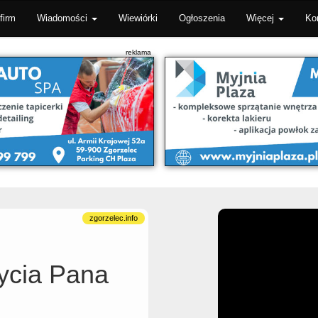
firm
Wiadomości
Wiewiórki
Ogłoszenia
Więcej
Ko
życia Pana