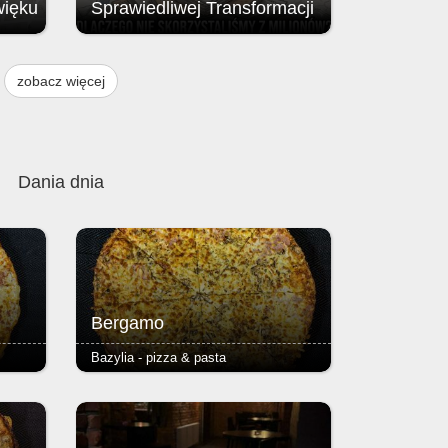
więku
Sprawiedliwej Transformacji
Brak przyznania środków z Funduszu
ją
na rzecz Sprawiedliwej Transformacji
zobacz więcej
, w
(FST / JTF – Just Transition Fund;
instrumentu finansowego Unii
w
Europejskiej.
 i 9
Dania dnia
Bergamo
Bazylia - pizza & pasta
pizzy
- pieczarki, szynka - podstawą każdej
ser i
pizzy jest Margherita (sos
azowe,
pomidorowy, ser i oregano) - ciasto
 2,50
puszyste lub razowe, grube lub cienkie