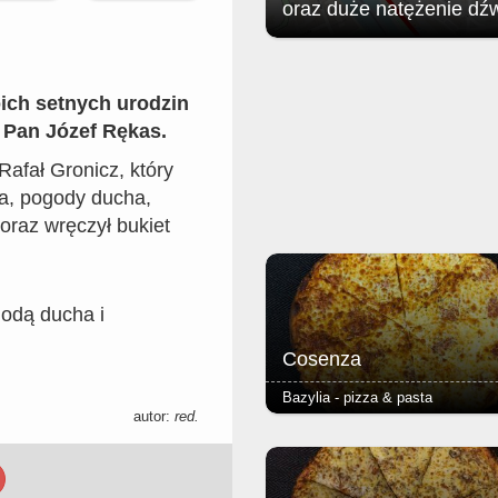
oraz duże natężenie dź
Jak poinformował zgorzelecki
magistrat: w związku z organizac
Soundystem Street Festival 2026
oich setnych urodzin
obrębie Przedmieścia Nyskiego
 Pan Józef Rękas.
nastąpią niewielkie ograniczenia 
ruchu w dniach 8 sierpnia (sobota)
Rafał Gronicz, który
sierpnia (niedziela).
ia, pogody ducha,
 oraz wręczył bukiet
godą ducha i
Cosenza
Bazylia - pizza & pasta
autor:
red.
- salami ostre - podstawą każdej 
jest Margherita (sos pomidorowy, 
oregano) - ciasto puszyste lub r
grube lub cienkie - dodatkowy ser