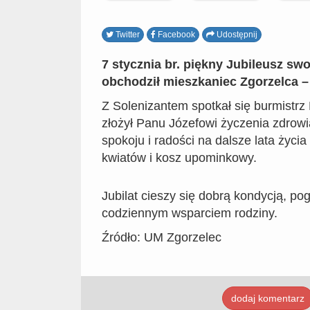
Twitter
Facebook
Udostępnij
7 stycznia br. piękny Jubileusz sw
obchodził mieszkaniec Zgorzelca –
Z Solenizantem spotkał się burmistrz 
złożył Panu Józefowi życzenia zdrow
spokoju i radości na dalsze lata życia
kwiatów i kosz upominkowy.
Jubilat cieszy się dobrą kondycją, po
codziennym wsparciem rodziny.
Źródło: UM Zgorzelec
dodaj komentarz