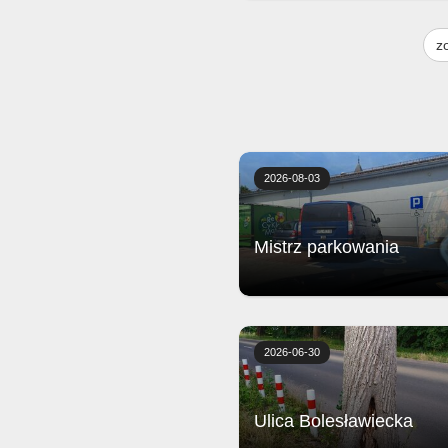
Żeberka wolno gotowane z piecz
frytkami, musztardą, sosem bar
z
i surówką
2026-08-03
Mistrz parkowania
Biedronka
2026-06-30
Ulica Bolesławiecka