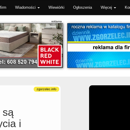
firm
Wiadomości
Wiewiórki
Ogłoszenia
Więcej
Ko
 są
cia i