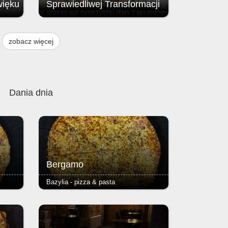
więku
Sprawiedliwej Transformacji
Brak przyznania środków z Funduszu
ją
na rzecz Sprawiedliwej Transformacji
zobacz więcej
, w
(FST / JTF – Just Transition Fund;
instrumentu finansowego Unii
w
Europejskiej.
 i 9
Dania dnia
Bergamo
Bazylia - pizza & pasta
pizzy
- pieczarki, szynka - podstawą każdej
ser i
pizzy jest Margherita (sos
azowe,
pomidorowy, ser i oregano) - ciasto
 2,50
puszyste lub razowe, grube lub cienkie