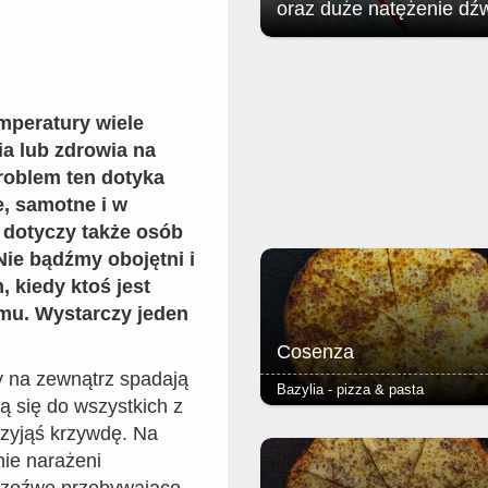
oraz duże natężenie dź
Jak poinformował zgorzelecki
magistrat: w związku z organizac
Soundystem Street Festival 2026
obrębie Przedmieścia Nyskiego
mperatury wiele
nastąpią niewielkie ograniczenia 
ia lub zdrowia na
ruchu w dniach 8 sierpnia (sobota)
sierpnia (niedziela).
roblem ten dotyka
, samotne i w
 dotyczy także osób
ie bądźmy obojętni i
 kiedy ktoś jest
mu. Wystarczy jeden
!
Cosenza
ry na zewnątrz spadają
Bazylia - pizza & pasta
ją się do wszystkich z
- salami ostre - podstawą każdej 
 czyjąś krzywdę. Na
jest Margherita (sos pomidorowy, 
ie narażeni
oregano) - ciasto puszyste lub r
grube lub cienkie - dodatkowy ser
trzeźwe przebywające