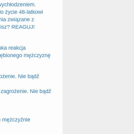
wychłodzeniem.
o życie 48-latkowi
nia związane z
zisz? REAGUJ!
bka reakcja
yziębionego mężczyznę
ożenie. Nie bądź
 zagrożenie. Nie bądź
u mężczyźnie