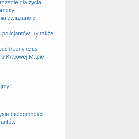
ożenie dla życia -
pomocy
nia związane z
policjantów. Ty także
ać trudny czas
i Krajowej Mapie
jmy!
ysie bezdomności
jantów