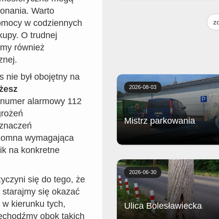
konania. Warto
Żeberka wolno gotowane z piecz
frytkami, musztardą, sosem bar
 pomocy w codziennych
z
i surówką
kupy. O trudnej
emy również
nej.
s nie był obojętny na
żesz
2026-08-03
d numer alarmowy 112
grożeń
Mistrz parkowania
oznaczeń
zdomna wymagająca
ik na konkretne
Biedronka
2026-06-30
czyni się do tego, że
 starajmy się okazać
 w kierunku tych,
Ulica Bolesławiecka
zechodźmy obok takich