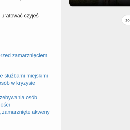
Moim skromnym zdaniem to drz
 uratować czyjeś
jest do usunięcia. Praktycznie p
zo
środku i pochylone na jezdnię. G
to można zgłosić bo droga nie na
do urzędu miasta. Ale może ktoś
urzędu to widzi i zgłosi gdzieś
 przed zamarznięciem
ze służbami miejskimi
osób w kryzysie
przebywania osób
ości
ją zamarznięte akweny