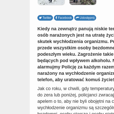
Twitter
Facebook
Udostępnij
Kiedy na zewnątrz panują niskie te
osób narażonych jest na utratę życ
skutek wychłodzenia organizmu. P
przede wszystkim osoby bezdomne
podeszłym wieku. Zagrożenie takie
będących pod wpływem alkoholu. N
alarmujmy Policję za każdym razem,
narażony na wychłodzenie organiz
telefon, aby uratować komuś życie
Jak co roku, w chwili, gdy temperatu
do zera lub poniżej, policjanci zwraca
apelem o to, aby nie byli obojętni na
wychłodzenie organizmu są szczególn
bezdomni, osoby starsze i osoby nie