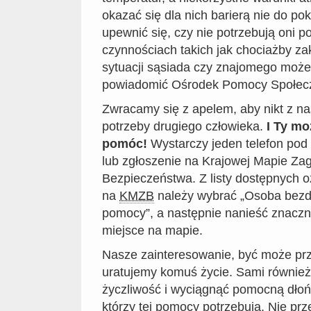
okazać się dla nich barierą nie do po
upewnić się, czy nie potrzebują oni
czynnościach takich jak chociażby za
sytuacji sąsiada czy znajomego moż
powiadomić Ośrodek Pomocy Społecz
Zwracamy się z apelem, aby nikt z na
potrzeby drugiego człowieka.
I Ty mo
pomóc!
Wystarczy jeden telefon po
lub zgłoszenie na Krajowej Mapie Za
Bezpieczeństwa. Z listy dostępnych 
na
KMZB
należy wybrać „Osoba be
pomocy”, a następnie nanieść znaczn
miejsce na mapie.
Nasze zainteresowanie, być może przy
uratujemy komuś życie. Sami również
życzliwość i wyciągnąć pomocną dłoń
którzy tej pomocy potrzebują. Nie pr