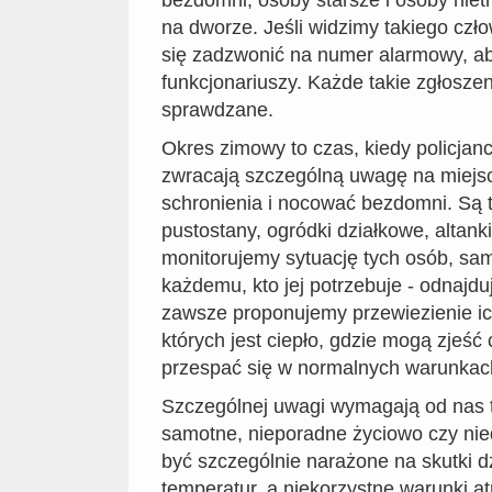
na dworze. Jeśli widzimy takiego czł
się zadzwonić na numer alarmowy, a
funkcjonariuszy. Każde takie zgłoszen
sprawdzane.
Okres zimowy to czas, kiedy policjanc
zwracają szczególną uwagę na miejs
schronienia i nocować bezdomni. Są 
pustostany, ogródki działkowe, altank
monitorujemy sytuację tych osób, sa
każdemu, kto jej potrzebuje - odnajdu
zawsze proponujemy przewiezienie i
których jest ciepło, gdzie mogą zjeść c
przespać się w normalnych warunkac
Szczególnej uwagi wymagają od nas t
samotne, nieporadne życiowo czy nie
być szczególnie narażone na skutki dz
temperatur, a niekorzystne warunki 