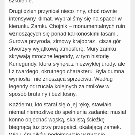
szkolenie.
Drugi dzień przyniósł nieco inny, choć równie
intensywny klimat. Wybraliśmy się na spacer w
kierunku Zamku Chojnik – monumentalnych ruin
wznoszących się ponad karkonoskimi lasami.
Surowa przyroda, zimowy krajobraz i cisza gór
stworzyły wyjątkową atmosferę. Mury zamku
skrywają mroczne legendy, w tym historię
Kunegundy, ktora słynęła z niezwykłej urody, ale
i z twardego, okrutnego charakteru. Była dumna,
wyniosła i nie znosząca sprzeciwu. Według
legendy odrzucała kolejnych zalotników w
sposób brutalny i bezlitosny.
Każdemu, kto starał się o jej rękę, stawiała
niemal niemożliwe do spełnienia zadanie: musiał
konno objechać wąską, skalistą ścieżkę
biegnącą tuż przy przepaści, okalającą zamek.
Wielu śmiałków podejmowało wyzwanie.