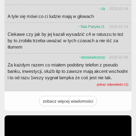
~Ja
2026-02-04
A tyle się mówi co ci ludzie mają w głowach
~Tata Patryka G.
2026-02-04
Ciekawe czy jak by jej kazali wysadzić c4 w ratuszu to też
by to zrobiła trzeba uważać w tych czasach a nie iść za
tłumem
~doswiadczony
2026-02-05
Za każdym razem co miałem podobny telefon z pseudo
banku, inwestycji, służb itp to zawsze mają akcent wschodni
i to od razu 1wszy sygnał lampka że coś jest nie tak.
pokaż odpowiedzi (1)
zobacz więcej wiadomości