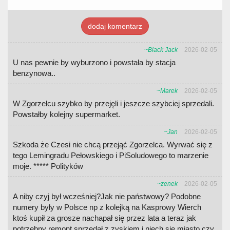
dodaj komentarz
~Black Jack
2026-02-05
U nas pewnie by wyburzono i powstała by stacja
benzynowa..
~Marek
2026-02-05
W Zgorzelcu szybko by przejęli i jeszcze szybciej sprzedali.
Powstałby kolejny supermarket.
~Jan
2026-02-05
Szkoda że Czesi nie chcą przejąć Zgorzelca. Wyrwać się z
tego Lemingradu Pełowskiego i PiSoludowego to marzenie
moje. ***** Polityków
~zenek
2026-02-05
A niby czyj był wcześniej?Jak nie państwowy? Podobne
numery były w Polsce np z kolejką na Kasprowy Wierch
ktoś kupił za grosze nachapał się przez lata a teraz jak
potrzebny remont sprzedał z zyskiem i niech się miasto czy