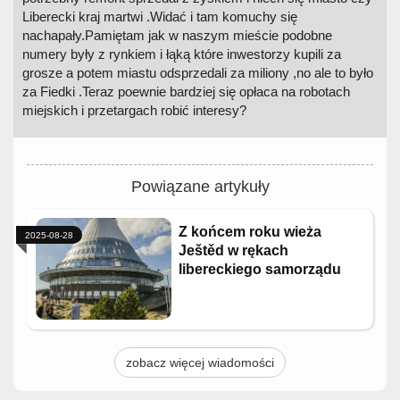
Liberecki kraj martwi .Widać i tam komuchy się
nachapały.Pamiętam jak w naszym mieście podobne
numery były z rynkiem i łąką które inwestorzy kupili za
grosze a potem miastu odsprzedali za miliony ,no ale to było
za Fiedki .Teraz poewnie bardziej się opłaca na robotach
miejskich i przetargach robić interesy?
Powiązane artykuły
Z końcem roku wieża
2025-08-28
Ještěd w rękach
libereckiego samorządu
zobacz więcej wiadomości