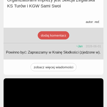
Organizatorami imprezy jest Sekcja Żeglarska
KS Turów i KGW Sami Swoi
autor:
red.
dodaj komentarz
~Jan
2026-06-01
Powinno być: Zapraszamy w Krainę Słodkości (zjedzone w).
zobacz więcej wiadomości