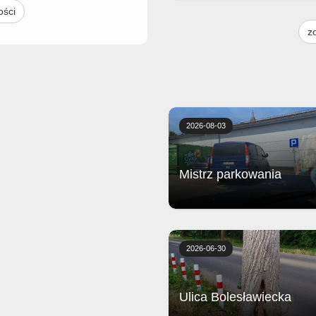
ości
- ser Crema, ser gorgonzola, pomi
podstawą każdej pizzy jest Margh
z
(sos pomidorowy, ser i oregano) -
ciasto puszyste lub razowe, grub
cienkie - dodatkowy ser 2,50 (ma
24cm), 4,00 (duża 40cm) - dodat
składnik 2,00 (mała 24cm), 3,50 
40cm) - 1 sos do pizzy gratis Ce
małej pizzy 21,90
2026-08-03
Mistrz parkowania
Biedronka
2026-06-30
Ulica Bolesławiecka