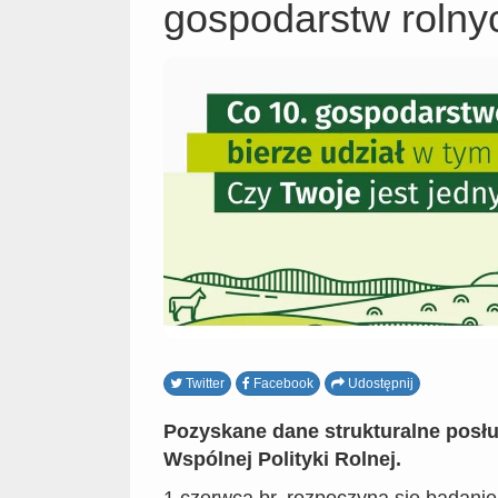
gospodarstw rolny
Twitter
Facebook
Udostępnij
Pozyskane dane strukturalne posłu
Wspólnej Polityki Rolnej.
1 czerwca br. rozpoczyna się badanie