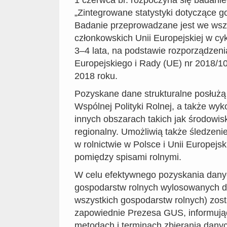
„Zintegrowane statystyki dotyczące g
Badanie przeprowadzane jest we wszy
członkowskich Unii Europejskiej w cy
3–4 lata, na podstawie rozporządzen
Europejskiego i Rady (UE) nr 2018/10
2018 roku.
Pozyskane dane strukturalne posłużą
Wspólnej Polityki Rolnej, a także wy
innych obszarach takich jak środowis
regionalny. Umożliwią także śledzen
w rolnictwie w Polsce i Unii Europejs
pomiędzy spisami rolnymi.
W celu efektywnego pozyskania dany
gospodarstw rolnych wylosowanych d
wszystkich gospodarstw rolnych) zosta
zapowiednie Prezesa GUS, informują
metodach i terminach zbierania danyc