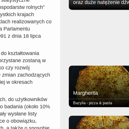
oraz duże natężenie dź
ospodarstw rolnych”
stkich krajach
Jak poinformował zgorzelecki
klach realizowanych co
magistrat: w związku z organizac
Soundystem Street Festival 2026
ia Parlamentu
obrębie Przedmieścia Nyskiego
91 z dnia 18 lipca
nastąpią niewielkie ograniczenia 
ruchu w dniach 8 sierpnia (sobota)
sierpnia (niedziela).
 do kształtowania
korzystane zostaną w
ko czy rozwój
ie zmian zachodzących
kiej w okresach
Margherita
ch, do użytkowników
Bazylia - pizza & pasta
o badania (około 10%
ły wysłane listy
-sos pomidorowy, ser i oregano -c
puszyste lub razowe, grube lub c
ce o obowiązku,
- dodatkowy ser 2,50 (mała 24cm
h, a także o sposobie
4,00 (duża 40cm) Cena małej piz