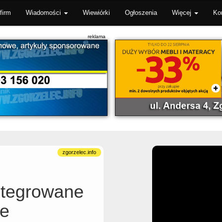
firm
Wiadomości
Wiewiórki
Ogłoszenia
Więcej
Ko
ntegrowane
ce