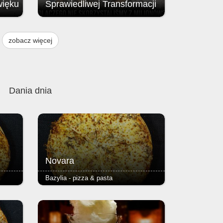
więku
Sprawiedliwej Transformacji
Brak przyznania środków z Funduszu
ją
na rzecz Sprawiedliwej Transformacji
zobacz więcej
, w
(FST / JTF – Just Transition Fund;
instrumentu finansowego Unii
w
Europejskiej.
 i 9
Dania dnia
Novara
Bazylia - pizza & pasta
iasto
- pieczarki, salami ostre - podstawą
ienkie
każdej pizzy jest Margherita (sos
),
pomidorowy, ser i oregano) - ciasto
zy
puszyste lub razowe, grube lub cienkie