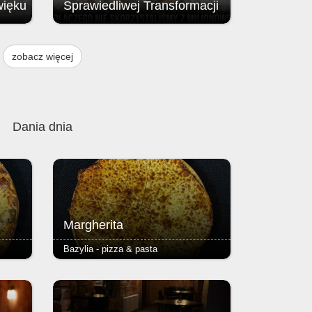
więku
Sprawiedliwej Transformacji
Brak przyznania środków z Funduszu
ją
na rzecz Sprawiedliwej Transformacji
zobacz więcej
, w
(FST / JTF – Just Transition Fund;
instrumentu finansowego Unii
w
Europejskiej.
 i 9
Dania dnia
Margherita
Bazylia - pizza & pasta
 -
-sos pomidorowy, ser i oregano -ciasto
erita
puszyste lub razowe, grube lub cienkie
- dodatkowy ser 2,50 (mała 24cm),
e lub
4,00 (duża 40cm) Cena małej pizzy