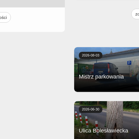
Żeberka wolno gotowane z piecz
frytkami, musztardą, sosem bar
z
i surówką
ości
2026-08-03
Mistrz parkowania
Biedronka
2026-06-30
Ulica Bolesławiecka