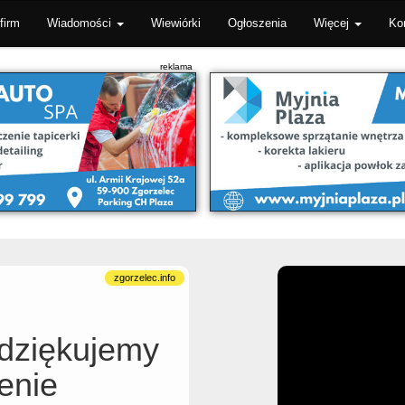
firm
Wiadomości
Wiewiórki
Ogłoszenia
Więcej
Ko
dziękujemy
enie