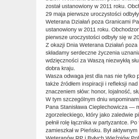
został ustanowiony w 2011 roku. Obc
29 maja pierwsze uroczystości odbyły
Weterana Działań poza Granicami Pań
ustanowiony w 2011 roku. Obchodzony
pierwsze uroczystości odbyły się w 20
Z okazji Dnia Weterana Działań poz
składamy serdeczne życzenia uznania
wdzięczności za Waszą niezwykłą słu
dobra kraju.
Wasza odwaga jest dla nas nie tylko
także źródłem inspiracji i refleksji n
znaczeniem słów: honor, lojalność, sł
W tym szczególnym dniu wspominamy
Pana Stanisława Cieplechowicza — 
zgorzeleckiego, który jako zaledwie pi
pełnił rolę łącznika w partyzantce. Po
zamieszkał w Pieńsku. Był aktywnym
Weteranów RP i Byłych Więźniów Poli