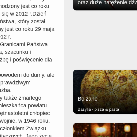
oraz duże natężenie dź
hodzony jest co roku
 się w 2012 r.Dzień
Jak poinformował zgorzelecki
stwa, który został
magistrat: w związku z organizac
Soundystem Street Festival 2026
 jest co roku 29 maja
obrębie Przedmieścia Nyskiego
12 r.
nastąpią niewielkie ograniczenia 
ruchu w dniach 8 sierpnia (sobota)
a Granicami Państwa
sierpnia (niedziela).
, szacunku i
żbę i poświęcenie dla
 powodem do dumy, ale
ad prawdziwym
użba.
 także zmarłego
Bolzano
mieszkańca powiatu
Bazylia - pizza & pasta
ętnastoletni chłopiec
 wojnie, w 1946 roku,
- salami ostre, papryka jalapenos
podstawą każdej pizzy jest Margh
 członkiem Związku
(sos pomidorowy, ser i oregano) -
tycznych. Jego życie,
ciasto puszyste lub razowe, grub