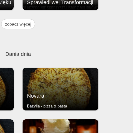
więku
Sprawiedliwej Transformacji
Brak przyznania środków z Funduszu
ją
na rzecz Sprawiedliwej Transformacji
zobacz więcej
, w
(FST / JTF – Just Transition Fund;
instrumentu finansowego Unii
w
Europejskiej.
 i 9
Dania dnia
Novara
Bazylia - pizza & pasta
iasto
- pieczarki, salami ostre - podstawą
ienkie
każdej pizzy jest Margherita (sos
),
pomidorowy, ser i oregano) - ciasto
zy
puszyste lub razowe, grube lub cienkie