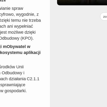
sze
wianie spraw
Moim skromnym zdaniem to drz
cyfrowo, wygodnie, z
jest do usunięcia. Praktycznie p
zo
środku i pochylone na jezdnię. G
Dzięki temu nie trzeba
to można zgłosić bo droga nie na
ach ani wypełniać
do urzędu miasta. Ale może ktoś
urzędu to widzi i zgłosi gdzieś
jest możliwe dzięki
 Odbudowy (KPO).
ji mObywatel w
kosystemu aplikacji
środków Unii
n Odbudowy i
ach działania C2.1.1
 usprawniające
ów gospodarki.