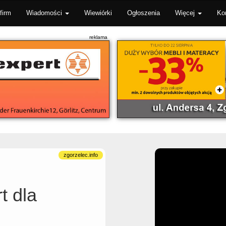
firm
Wiadomości
Wiewiórki
Ogłoszenia
Więcej
Ko
t dla