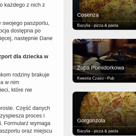
9,90.
o każdego z nich z
Cosenza
e swojego paszportu,
Bazylia - pizza & pasta
opcja dostępna po
- salami ostre - podstawą każdej 
ięcej, następnie Dane
jest Margherita (sos pomidorowy, 
oregano) - ciasto puszyste lub r
grube lub cienkie - dodatkowy ser
port dla dziecka w
(mała 24cm), 4,00 (duża 40cm) -
dodatkowy składnik 2,00 (mała 2
Zupa Pomidorkowa
3,50 (duża 40cm) - 1 sos do pizz
gratis Cena małej pizzy 12,90.
nkom rodziny brakuje
Kwestia Czasu - Pub
a w nim
Zupa pomidorowa, wyrazista, mo
eci, które nie
doprawiona z wiórkami mozarelli
 proste. Część danych
rzyspiesza proces i
Gorgonzola
ki. Formularz wymaga
aszportu oraz miejscu
Bazylia - pizza & pasta