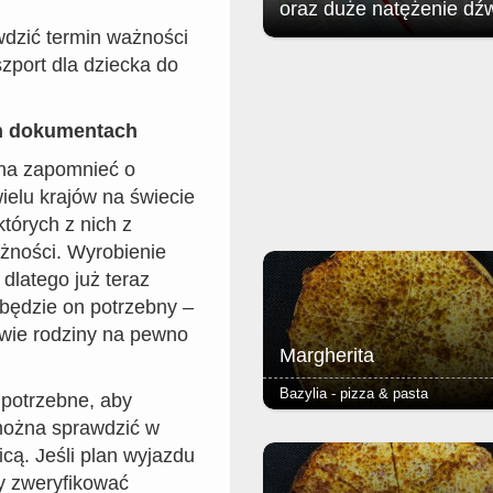
oraz duże natężenie dź
dzić termin ważności
Jak poinformował zgorzelecki
zport dla dziecka do
magistrat: w związku z organizac
Soundystem Street Festival 2026
obrębie Przedmieścia Nyskiego
h dokumentach
nastąpią niewielkie ograniczenia 
ruchu w dniach 8 sierpnia (sobota)
na zapomnieć o
sierpnia (niedziela).
ielu krajów na świecie
których z nich z
żności. Wyrobienie
dlatego już teraz
 będzie on potrzebny –
kowie rodziny na pewno
Margherita
Bazylia - pizza & pasta
 potrzebne, aby
można sprawdzić w
-sos pomidorowy, ser i oregano -c
puszyste lub razowe, grube lub c
cą. Jeśli plan wyjazdu
- dodatkowy ser 2,50 (mała 24cm
ży zweryfikować
4,00 (duża 40cm) Cena małej piz