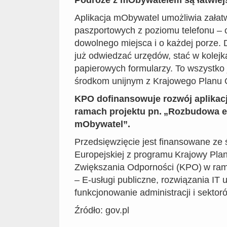
Podróże z mObywatelem są łatwiej
Aplikacja mObywatel umożliwia załat
paszportowych z poziomu telefonu – 
dowolnego miejsca i o każdej porze. 
już odwiedzać urzędów, stać w kolejk
papierowych formularzy. To wszystko 
środkom unijnym z Krajowego Planu
KPO dofinansowuje rozwój aplikac
ramach projektu pn. „Rozbudowa e
mObywatel”.
Przedsięwzięcie jest finansowane ze 
Europejskiej z programu Krajowy Pla
Zwiększania Odporności (KPO) w ram
– E-usługi publiczne, rozwiązania IT
funkcjonowanie administracji i sektor
Źródło: gov.pl