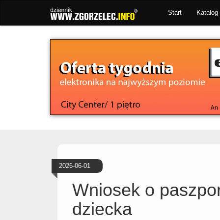
Start
Katalog 
2026-06-01
Wniosek o paszpor
dziecka