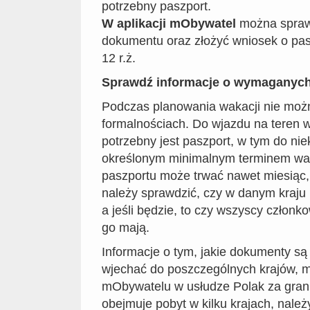
potrzebny paszport.
W aplikacji mObywatel
można spraw
dokumentu oraz złożyć wniosek o pas
12 r.ż.
Sprawdź informacje o wymaganyc
Podczas planowania wakacji nie moż
formalnościach. Do wjazdu na teren w
potrzebny jest paszport, w tym do nie
określonym minimalnym terminem wa
paszportu może trwać nawet miesiąc, 
należy sprawdzić, czy w danym kraju
a jeśli będzie, to czy wszyscy człon
go mają.
Informacje o tym, jakie dokumenty są
wjechać do poszczególnych krajów, 
mObywatelu w usłudze Polak za grani
obejmuje pobyt w kilku krajach, nale