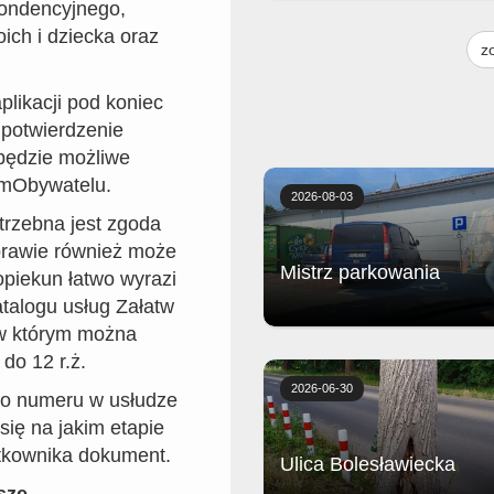
pondencyjnego,
- ser Crema, ser gorgonzola, pomi
ch i dziecka oraz
podstawą każdej pizzy jest Margh
z
(sos pomidorowy, ser i oregano) -
ciasto puszyste lub razowe, grub
cienkie - dodatkowy ser 2,50 (ma
plikacji pod koniec
24cm), 4,00 (duża 40cm) - dodat
 potwierdzenie
składnik 2,00 (mała 24cm), 3,50 
40cm) - 1 sos do pizzy gratis Ce
będzie możliwe
małej pizzy 21,90
 mObywatelu.
2026-08-03
trzebna jest zgoda
prawie również może
Mistrz parkowania
opiekun łatwo wyrazi
atalogu usług Załatw
 w którym można
Biedronka
do 12 r.ż.
2026-06-30
ego numeru w usłudze
ię na jakim etapie
ytkownika dokument.
Ulica Bolesławiecka