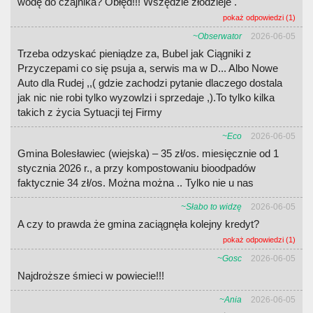
wodę do czajnika? Obłęd!!! Wszędzie złodzieje .
pokaż odpowiedzi (1)
~Obserwator
2026-06-05
Trzeba odzyskać pieniądze za, Bubel jak Ciągniki z
Przyczepami co się psuja a, serwis ma w D... Albo Nowe
Auto dla Rudej ,,( gdzie zachodzi pytanie dlaczego dostala
jak nic nie robi tylko wyzowlzi i sprzedaje ,).To tylko kilka
takich z życia Sytuacji tej Firmy
~Eco
2026-06-05
Gmina Bolesławiec (wiejska) – 35 zł/os. miesięcznie od 1
stycznia 2026 r., a przy kompostowaniu bioodpadów
faktycznie 34 zł/os. Można można .. Tylko nie u nas
~Słabo to widzę
2026-06-05
A czy to prawda że gmina zaciągnęła kolejny kredyt?
pokaż odpowiedzi (1)
~Gosc
2026-06-05
Najdroższe śmieci w powiecie!!!
~Ania
2026-06-05