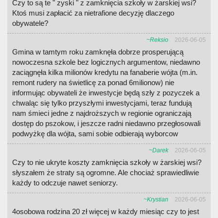
Czy to są te " zyski " z zamknięcia szkoły w żarskiej wsi?
Ktoś musi zapłacić za nietrafione decyzję dlaczego
obywatele?
~Reksio
2026-06-05
Gmina w tamtym roku zamknęła dobrze prosperującą
nowoczesna szkole bez logicznych argumentow, niedawno
zaciągnęła kilka milionów kredytu na fanaberie wójta (m.in.
remont rudery na świetlicę za ponad 6milionow) nie
informując obywateli że inwestycje będą szły z pozyczek a
chwaląc się tylko przyszłymi inwestycjami, teraz fundują
nam śmieci jedne z najdroższych w regionie ograniczają
dostęp do pszokow, i jeszcze radni niedawno przegłosowali
podwyżkę dla wójta, sami sobie odbierają wyborcow
~Darek
2026-06-05
Czy to nie ukryte koszty zamknięcia szkoły w żarskiej wsi?
słyszałem że straty są ogromne. Ale chociaż sprawiedliwie
każdy to odczuje nawet seniorzy.
~Krystian
2026-06-05
4osobowa rodzina 20 zł więcej w każdy miesiąc czy to jest