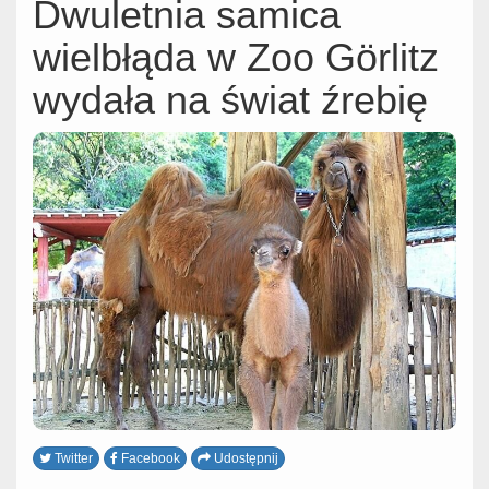
Dwuletnia samica
wielbłąda w Zoo Görlitz
wydała na świat źrebię
Twitter
Facebook
Udostępnij