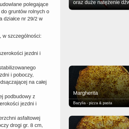
oraz duże natężenie dź
udowlane polegające
 do gruntów rolnych o
Jak poinformował zgorzelecki
a działce nr 29/2 w
magistrat: w związku z organizac
Soundystem Street Festival 2026
obrębie Przedmieścia Nyskiego
, w szczególności:
nastąpią niewielkie ograniczenia 
ruchu w dniach 8 sierpnia (sobota)
sierpnia (niedziela).
zerokości jezdni i
stabilizowanego
zdni i poboczy,
dsączającej na całej
Margherita
nej podbudowy z
Bazylia - pizza & pasta
erokości jezdni i
-sos pomidorowy, ser i oregano -c
rzchni asfaltowej
puszyste lub razowe, grube lub c
- dodatkowy ser 2,50 (mała 24cm
zy drogi gr. 8 cm,
4,00 (duża 40cm) Cena małej piz