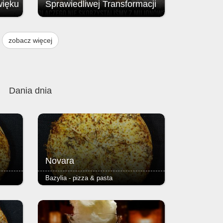
więku
Sprawiedliwej Transformacji
Brak przyznania środków z Funduszu
ją
na rzecz Sprawiedliwej Transformacji
zobacz więcej
, w
(FST / JTF – Just Transition Fund;
instrumentu finansowego Unii
w
Europejskiej.
 i 9
Dania dnia
Novara
Bazylia - pizza & pasta
iasto
- pieczarki, salami ostre - podstawą
ienkie
każdej pizzy jest Margherita (sos
),
pomidorowy, ser i oregano) - ciasto
zy
puszyste lub razowe, grube lub cienkie