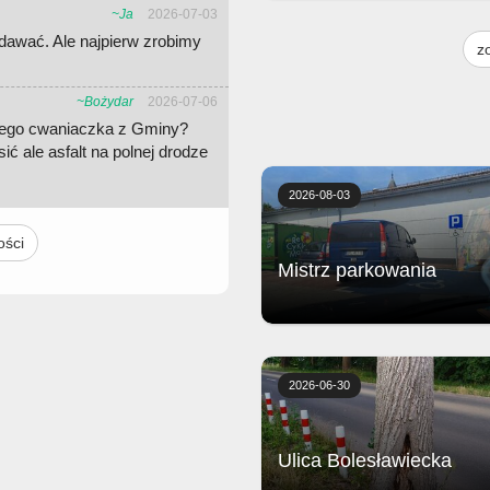
~Ja
2026-07-03
- ser Crema, ser gorgonzola, pomi
podstawą każdej pizzy jest Margh
dawać. Ale najpierw zrobimy
z
(sos pomidorowy, ser i oregano) -
ciasto puszyste lub razowe, grub
cienkie - dodatkowy ser 2,50 (ma
~Bożydar
2026-07-06
24cm), 4,00 (duża 40cm) - dodat
nnego cwaniaczka z Gminy?
składnik 2,00 (mała 24cm), 3,50 
ić ale asfalt na polnej drodze
40cm) - 1 sos do pizzy gratis Ce
małej pizzy 21,90
2026-08-03
ości
Mistrz parkowania
Biedronka
2026-06-30
Ulica Bolesławiecka