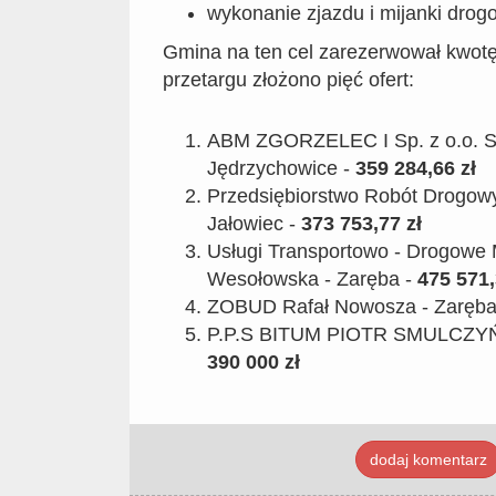
wykonanie zjazdu i mijanki drog
Gmina na ten cel zarezerwował kwot
przetargu złożono pięć ofert:
ABM ZGORZELEC I Sp. z o.o. S
Jędrzychowice -
359 284,66 zł
Przedsiębiorstwo Robót Drogowyc
Jałowiec -
373 753,77 zł
Usługi Transportowo - Drogowe 
Wesołowska - Zaręba -
475 571,
ZOBUD Rafał Nowosza - Zaręba
P.P.S BITUM PIOTR SMULCZYŃS
390 000 zł
dodaj komentarz