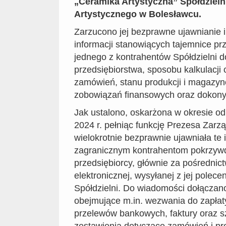
„Ceramika Artystyczna” Spółdzieln
Artystycznego w Bolesławcu.
Zarzucono jej bezprawne ujawnianie 
informacji stanowiących tajemnice pr
jednego z kontrahentów Spółdzielni d
przedsiębiorstwa, sposobu kalkulacji 
zamówień, stanu produkcji i magazy
zobowiązań finansowych oraz dokony
Jak ustalono, oskarżona w okresie od
2024 r. pełniąc funkcję Prezesa Zarzą
wielokrotnie bezprawnie ujawniała te 
zagranicznym kontrahentom pokrzy
przedsiębiorcy, głównie za pośredni
elektronicznej, wysyłanej z jej polec
Spółdzielni. Do wiadomości dołącza
obejmujące m.in. wezwania do zapłat
przelewów bankowych, faktury oraz 