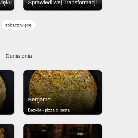
więku
Sprawiedliwej Transformacji
Brak przyznania środków z Funduszu
ją
na rzecz Sprawiedliwej Transformacji
zobacz więcej
, w
(FST / JTF – Just Transition Fund;
instrumentu finansowego Unii
w
Europejskiej.
 i 9
Dania dnia
Bergamo
Bazylia - pizza & pasta
pizzy
- pieczarki, szynka - podstawą każdej
ser i
pizzy jest Margherita (sos
azowe,
pomidorowy, ser i oregano) - ciasto
 2,50
puszyste lub razowe, grube lub cienkie