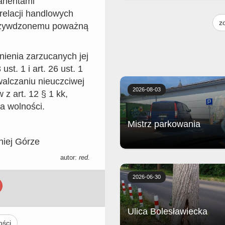
rahentami
Żeberka wolno gotowane z piecz
relacji handlowych
frytkami, musztardą, sosem bar
z
krzywdzonemu poważną
i surówką
nienia zarzucanych jej
ust. 1 i art. 26 ust. 1
walczaniu nieuczciwej
2026-08-03
 z art. 12 § 1 kk,
a wolności.
Mistrz parkowania
niej Górze
autor:
red.
Biedronka
2026-06-30
Ulica Bolesławiecka
ości