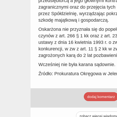
przedsiębiorcą a jego głównymi kont
zagranicznymi oraz do przejęcia tych 
przez Spółdzielnię, wyrządzając po
szkodę majątkową i gospodarczą.
Oskarżona nie przyznała się do popeł
czynów z art. 266 § 1 kk oraz z art. 23 
ustawy z dnia 16 kwietnia 1993 r. o z
konkurencji, w zw z art. 11 § 2 kk w zw
zagrożonych karą do 2 lat pozbawieni
Wcześniej nie była karana sądownie.
Źródło: Prokuratura Okręgowa w Jele
dodaj komentarz
zobacz więcej wiadom