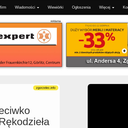
firm
Wiadomości
Wiewiórki
Ogłoszenia
Więcej
Ko
zeciwko
 Rękodzieła