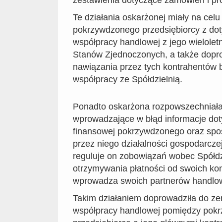
zestawienia dotyczące zamówień i pro
Te działania oskarżonej miały na cel
pokrzywdzonego przedsiębiorcy z do
współpracy handlowej z jego wielolet
Stanów Zjednoczonych, a także dopr
nawiązania przez tych kontrahentów 
współpracy ze Spółdzielnią.
Ponadto oskarżona rozpowszechniała
wprowadzające w błąd informacje dot
finansowej pokrzywdzonego oraz sp
przez niego działalności gospodarczej.
reguluje on zobowiązań wobec Spółdz
otrzymywania płatności od swoich kon
wprowadza swoich partnerów handlow
Takim działaniem doprowadziła do zer
współpracy handlowej pomiędzy pok