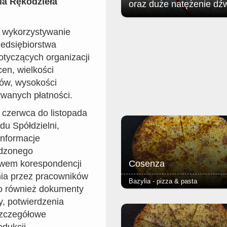
ia Rękodzieła
oraz duże natężenie dź
Jak poinformował zgorzelecki
i wykorzystywanie
magistrat: w związku z organizac
zedsiębiorstwa
Soundystem Street Festival 2026
obrębie Przedmieścia Nyskiego
otyczących organizacji
nastąpią niewielkie ograniczenia 
cen, wielkości
ruchu w dniach 8 sierpnia (sobota)
sierpnia (niedziela).
nów, wysokości
wanych płatności.
 czerwca do listopada
du Spółdzielni,
informacje
wdzonego
Cosenza
ctwem korespondencji
enia przez pracowników
Bazylia - pizza & pasta
no również dokumenty
- salami ostre - podstawą każdej 
y, potwierdzenia
jest Margherita (sos pomidorowy, 
szczegółowe
oregano) - ciasto puszyste lub r
grube lub cienkie - dodatkowy ser