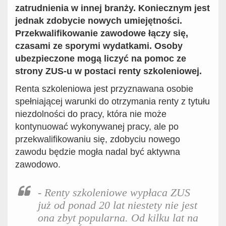
zatrudnienia w innej branży.
Koniecznym jest
jednak zdobycie nowych umiejętności.
Przekwalifikowanie zawodowe
łączy się,
czasami
ze sporymi wydatkami.
O
soby
ubezpieczone mogą liczyć na pomoc
ze
strony
ZUS-u w postaci renty szkoleniowej.
Renta szkoleniowa jest przyznawana osobie
spełniającej warunki do otrzymania renty z tytułu
niezdolności do pracy, która nie może
kontynuować wykonywanej pracy, ale po
przekwalifikowaniu się, zdobyciu nowego
zawodu będzie mogła nadal być aktywna
zawodowo.
-
R
ent
y
szkoleniow
e
wypła
ca ZUS
już
od ponad 20 lat
niestety nie jest
ona zbyt
popularna.
Od kilku lat
na