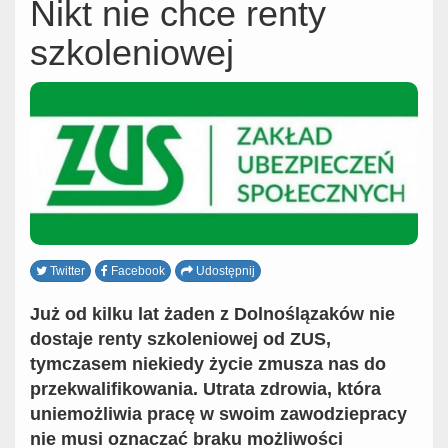
Nikt nie chce renty
szkoleniowej
Twitter
Facebook
Udostępnij
Już od kilku lat żaden z Dolno
ś
lązaków nie
dostaje renty szkoleniowej od ZUS,
tymczasem n
iekiedy życie zmusza nas do
przekwalifikowania. Utrata zdrowia, która
uniemożliwia
pracę w swoim zawodzie
pracy
nie musi oznaczać braku możliwości