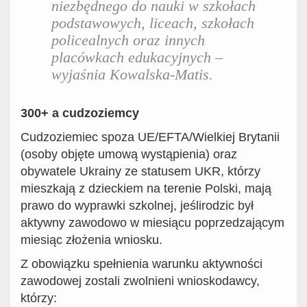
niezbędnego do nauki w szkołach
podstawowych, liceach, szkołach
policealnych oraz innych
placówkach edukacyjnych
–
wyjaśnia Kowalska-Matis
.
300+ a cudzoziemcy
Cudzoziemiec spoza UE/EFTA/Wielkiej Brytanii
(osoby objęte umową wystąpienia) oraz
obywatel
e
Ukrainy ze statusem UKR, któr
zy
mieszka
ją
z dzieckiem na terenie Polski,
mają
prawo do
wyprawki szkolnej
, jeśli
rodzic
był
aktywny zawodowo w miesiącu poprzedzającym
miesiąc złożenia wniosku.
Z obowiązku spełnienia warunku aktywności
zawodowej zostali zwolnieni wnioskodawcy,
którzy: