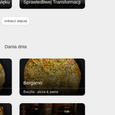
więku
Sprawiedliwej Transformacji
Brak przyznania środków z Funduszu
ją
na rzecz Sprawiedliwej Transformacji
zobacz więcej
, w
(FST / JTF – Just Transition Fund;
instrumentu finansowego Unii
w
Europejskiej.
 i 9
Dania dnia
Bergamo
Bazylia - pizza & pasta
pizzy
- pieczarki, szynka - podstawą każdej
ser i
pizzy jest Margherita (sos
azowe,
pomidorowy, ser i oregano) - ciasto
 2,50
puszyste lub razowe, grube lub cienkie