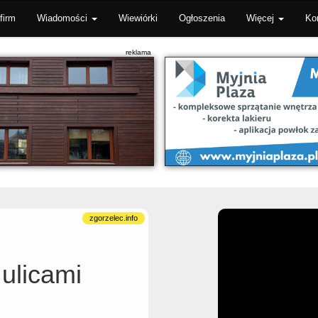
firm
Wiadomości
Wiewiórki
Ogłoszenia
Więcej
Ko
 ulicami