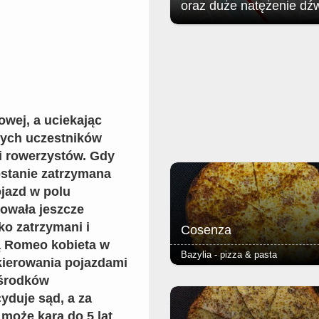
oraz duże natężenie dź
Jak poinformował zgorzelecki
magistrat: w związku z organizac
Soundystem Street Festival 2026
obrębie Przedmieścia Nyskiego
nastąpią niewielkie ograniczenia 
ruchu w dniach 8 sierpnia (sobota)
sierpnia (niedziela).
owej, a uciekając
nnych uczestników
i rowerzystów. Gdy
ostanie zatrzymana
ojazd w polu
owała jeszcze
ko zatrzymani i
Cosenza
fą Romeo kobieta w
Bazylia - pizza & pasta
kierowania pojazdami
 środków
- salami ostre - podstawą każdej 
jest Margherita (sos pomidorowy, 
cyduje sąd, a za
oregano) - ciasto puszyste lub r
 może kara do 5 lat
grube lub cienkie - dodatkowy ser