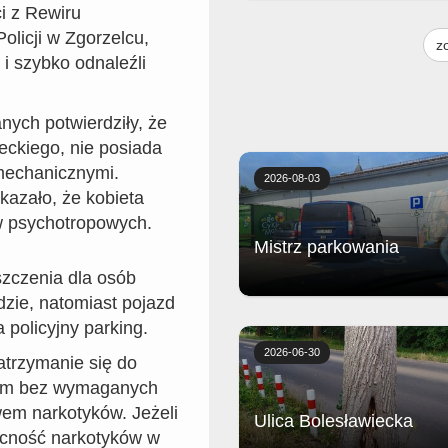
ci z Rewiru
Żeberka wolno gotowane z piecz
licji w Zgorzelcu,
frytkami, musztardą, sosem bar
z
i surówką
 i szybko odnaleźli
ych potwierdziły, że
eckiego, nie posiada
mechanicznymi.
2026-08-03
azało, że kobieta
w psychotropowych.
Mistrz parkowania
szczenia dla osób
zie, natomiast pojazd
Biedronka
 policyjny parking.
2026-06-30
atrzymanie się do
zdem bez wymaganych
em narkotyków. Jeżeli
Ulica Bolesławiecka
ecność narkotyków w