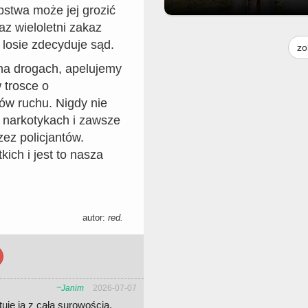
pstwa może jej grozić
az wieloletni zakaz
Moim skromnym zdaniem to drz
jest do usunięcia. Praktycznie p
losie zdecyduje sąd.
zo
środku i pochylone na jezdnię. G
to można zgłosić bo droga nie na
a drogach, apelujemy
do urzędu miasta. Ale może ktoś
 trosce o
urzędu to widzi i zgłosi gdzieś
ów ruchu. Nigdy nie
b narkotykach i zawsze
ez policjantów.
ich i jest to nasza
autor:
red.
~Janim
2026-07-07
uje ją z całą surowością.