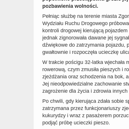
pozbawienia wolności.
Pełniąc służbę na terenie miasta Zgorz
Wydziału Ruchu Drogowego próbowal
kontroli drogowej kierującą pojazdem
jednak zignorowała dawane jej sygnały
dźwiękowe do zatrzymania pojazdu, p
gwałtownie i rozpoczęła ucieczkę ulic
W trakcie pościgu 32-latka wjechała m
rowerową, czym zmusiła pieszych i r
zjeżdżania oraz schodzenia na bok, a
Jej nieodpowiedzialne zachowanie s
zagrożenie dla życia i zdrowia innych
Po chwili, gdy kierująca zdała sobie 
zatrzymana przez funkcjonariuszy zje
kukurydzy i wraz z pasażerem porzuci
podjąć próbę ucieczki pieszo.