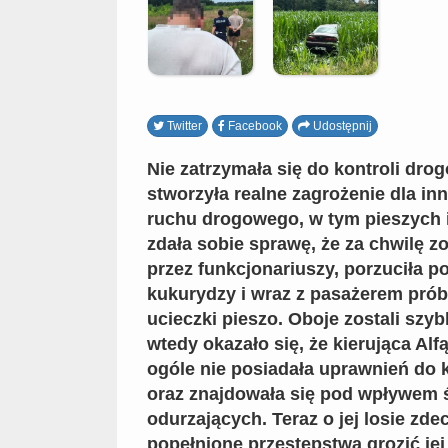
Twitter
Facebook
Udostępnij
Nie zatrzymała się do kontroli drog
stworzyła realne zagrożenie dla i
ruchu drogowego, w tym pieszych 
zdała sobie sprawę, że za chwilę z
przez funkcjonariuszy, porzuciła p
kukurydzy i wraz z pasażerem prób
ucieczki pieszo. Oboje zostali szyb
wtedy okazało się, że kierująca Al
ogóle nie posiadała uprawnień do 
oraz znajdowała się pod wpływem
odurzających. Teraz o jej losie zde
popełnione przestępstwa grozić jej