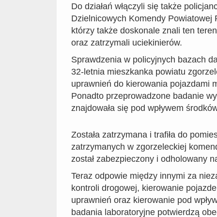
Do działań włączyli się także policjan
Dzielnicowych Komendy Powiatowej Po
którzy także doskonale znali ten teren
oraz zatrzymali uciekinierów.
Sprawdzenia w policyjnych bazach dan
32-letnia mieszkanka powiatu zgorzel
uprawnień do kierowania pojazdami 
Ponadto przeprowadzone badanie wyk
znajdowała się pod wpływem środkó
Została zatrzymana i trafiła do pomie
zatrzymanych w zgorzeleckiej komend
został zabezpieczony i odholowany na
Teraz odpowie między innymi za niez
kontroli drogowej, kierowanie poja
uprawnień oraz kierowanie pod wpływ
badania laboratoryjne potwierdzą ob