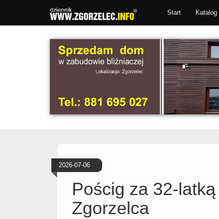
Start
Katalog 
2026-07-06
Pościg za 32-latką
Zgorzelca