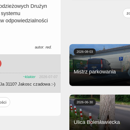
łodzieżowych Drużyn
Golonka wolno gotowana z piecz
frytkami, chrzanem, musztardą i
 systemu
z
surówką.
aw odpowiedzialności
autor:
red.
2026-08-03
Mistrz parkowania
~klakier
2026-07-07
KIa 3110? Jakosc czadowa :-)
Biedronka
ości
2026-06-30
Ulica Bolesławiecka