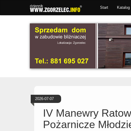
Start
Katalog 
2026-07-07
IV Manewry Ratow
Pożarnicze Młodz