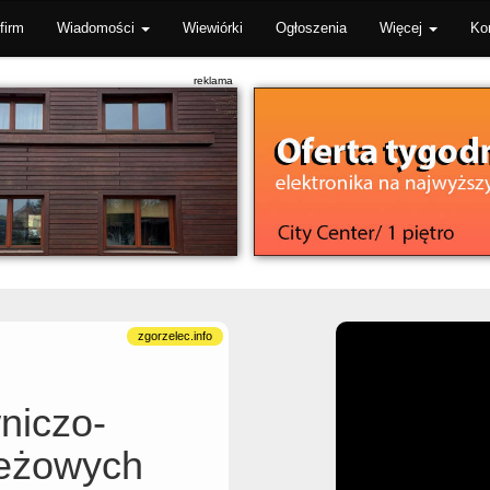
firm
Wiadomości
Wiewiórki
Ogłoszenia
Więcej
Ko
niczo-
ieżowych