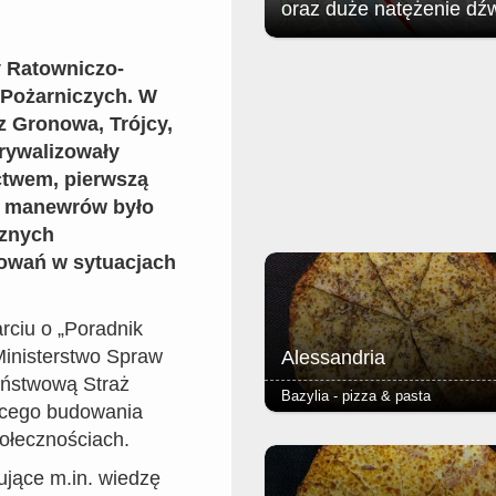
oraz duże natężenie dź
Jak poinformował zgorzelecki
 Ratowniczo-
magistrat: w związku z organizac
 Pożarniczych. W
Soundystem Street Festival 2026
obrębie Przedmieścia Nyskiego
z Gronowa, Trójcy,
nastąpią niewielkie ograniczenia 
rywalizowały
ruchu w dniach 8 sierpnia (sobota)
sierpnia (niedziela).
ctwem, pierwszą
m manewrów było
cznych
owań w sytuacjach
ciu o „Poradnik
inisterstwo Spraw
Alessandria
aństwową Straż
Bazylia - pizza & pasta
ącego budowania
- pieczarki - podstawą każdej piz
ołecznościach.
jest Margherita (sos pomidorowy, 
oregano) - ciasto puszyste lub r
ujące m.in. wiedzę
grube lub cienkie - dodatkowy ser