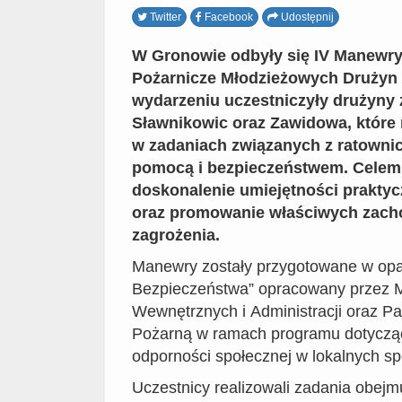
Twitter
Facebook
Udostępnij
W Gronowie odbyły się IV Manewry
Pożarnicze Młodzieżowych Drużyn
wydarzeniu uczestniczyły drużyny 
Sławnikowic oraz Zawidowa, które 
w zadaniach związanych z ratowni
pomocą i bezpieczeństwem. Cele
doskonalenie umiejętności prakty
oraz promowanie właściwych zach
zagrożenia.
Manewry zostały przygotowane w opar
Bezpieczeństwa” opracowany przez M
Wewnętrznych i Administracji oraz P
Pożarną w ramach programu dotycz
odporności społecznej w lokalnych sp
Uczestnicy realizowali zadania obejm