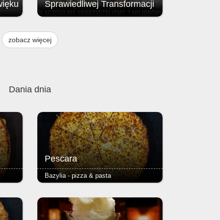
więku
Sprawiedliwej Transformacji
Brak przyznania środków z Funduszu
ją
na rzecz Sprawiedliwej Transformacji
zobacz więcej
, w
(FST / JTF – Just Transition Fund;
instrumentu finansowego Unii
w
Europejskiej.
 i 9
Dania dnia
Pescara
Bazylia - pizza & pasta
zy
- tuńczyk, kukurydza - podstawą
ser i
każdej pizzy jest Margherita (sos
azowe,
pomidorowy, ser i oregano) - ciasto
 2,50
puszyste lub razowe, grube lub cienkie