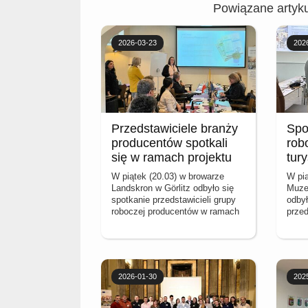
Powiązane artyku
2026-03-23
202
Przedstawiciele branży
Spo
producentów spotkali
rob
się w ramach projektu
tur
„Slow Life”
proj
W piątek (20.03) w browarze
W pią
Landskron w Görlitz odbyło się
Muze
spotkanie przedstawicieli grupy
odbył
roboczej producentów w ramach
przed
projektu “Slow Life – Tworzenie
bran
niemiecko – polskiego projektu
proje
regionu przyjemności (trasy
niemi
przyjemności)“ dofinansowanego
regio
ze środków Unii Europejskiej z
przy
2026-01-30
202
Europejskiego Funduszu
ze śr
Rozwoju Regionalnego w ramach
Euro
Programu Interreg Polska-
Rozw