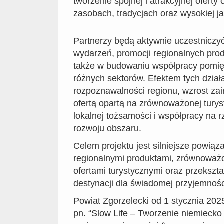
tworzenie spójnej i atrakcyjnej oferty 
zasobach, tradycjach oraz wysokiej j
Partnerzy będą aktywnie uczestniczyć
wydarzeń, promocji regionalnych produ
także w budowaniu współpracy pomię
różnych sektorów. Efektem tych dział
rozpoznawalności regionu, wzrost za
ofertą opartą na zrównoważonej tury
lokalnej tożsamości i współpracy na 
rozwoju obszaru.
Celem projektu jest silniejsze powiąz
regionalnymi produktami, zrównoważ
ofertami turystycznymi oraz przekszta
destynacji dla świadomej przyjemnośc
Powiat Zgorzelecki od 1 stycznia 2025 
pn. “Slow Life – Tworzenie niemiecko 