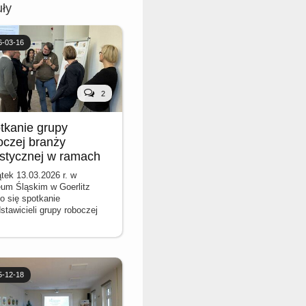
ły
6-03-16
2
tkanie grupy
oczej branży
ystycznej w ramach
ektu „Slow Life”
tek 13.03.2026 r. w
um Śląskim w Goerlitz
o się spotkanie
stawicieli grupy roboczej
ży turystycznej w ramach
ktu “Slow Life – Tworzenie
ecko – polskiego projektu
nu przyjemności (trasy
jemności)“ dofinansowanego
5-12-18
odków Unii Europejskiej z
pejskiego Funduszu
oju Regionalnego w ramach