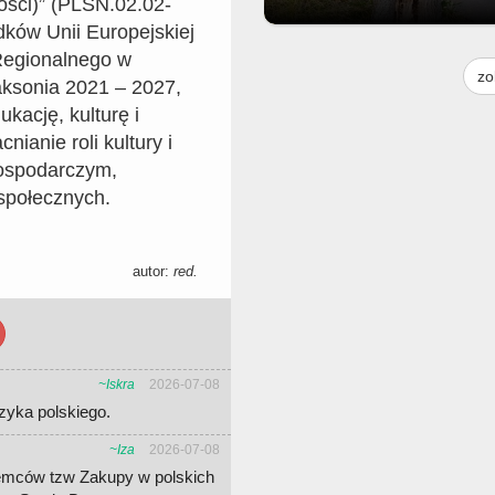
ości)” (PLSN.02.02-
dków Unii Europejskiej
Moim skromnym zdaniem to drz
Regionalnego w
jest do usunięcia. Praktycznie p
zo
aksonia 2021 – 2027,
środku i pochylone na jezdnię. G
to można zgłosić bo droga nie na
kację, kulturę i
do urzędu miasta. Ale może ktoś
ianie roli kultury i
urzędu to widzi i zgłosi gdzieś
gospodarczym,
społecznych.
autor:
red.
~Iskra
2026-07-08
zyka polskiego.
~Iza
2026-07-08
iemców tzw Zakupy w polskich