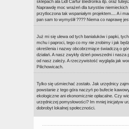
sklepach ala Lidl Carfur Biedronka itp. oraz tute
Naprawdę moc wrażeń dla turystów niemieckich !
przytloczona tak wspaniałym projektem.... A i m
pan sam to wymyślił ???? Niema co naprawę jest
Już mi się ulewa od tych banialuków i papki, ty
mchu i paproci, tego co my nie zrobimy i jak będz
określenia i nazwy obcobrzmiące świadczą o górn
działań. A nasz zwykły dzień powszedni i nasza p
od nasz zależy. A rzeczywistość wygląda jak wo
Pilichowicach.
Tylko się uśmiechać zostało. Jak urzędnicy zajm
powstanie z tego góra naczyń po bufecie kawowym
ekologiczne ani ekonomicznie opłacalne. Czy widz
urzędniczej pomysłowości? Im mniej inicjatyw u
dobrobyt lokalnej społeczności.