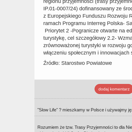
regionu przyjemności (trasy przyjemn
IP.01-0007/24) dofinansowany ze śro
z Europejskiego Funduszu Rozwoju 
ramach Programu Interreg Polska- S
Priorytet 2 -Pogranicze otwarte na edu
turystykę, cel szczegółowy 2.2- Wzmacn
zrównoważonej turystyki w rozwoju 
włączeniu społecznym i innowacjach 
Źródło: Starostwo Powiatowe
dodaj komentarz
"Slow Life" ? mieszkamy w Polsce i używajmy ję
Rozumiem że tzw. Trasy Przyjemności to dla N