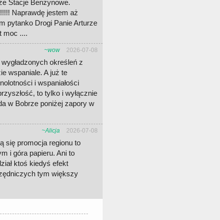
jsze Stacje Benzynowe.
!!!! Naprawdę jestem aż
am pytanko Drogi Panie Arturze
 moc ....
~wow
2026-07-08
ch wygładzonych określeń z
ie wspaniale. A już te
olotności i wspaniałości
rzyszłość, to tylko i wyłącznie
da w Bobrze poniżej zapory w
~Alicja
2026-07-08
ą się promocja regionu to
 i góra papieru. Ani to
iał ktoś kiedyś efekt
rzędniczych tym większy