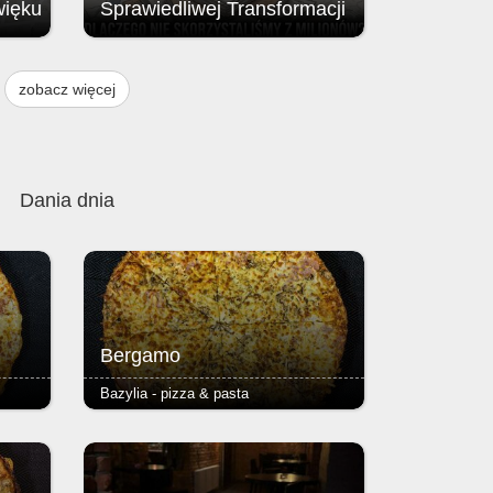
więku
Sprawiedliwej Transformacji
Brak przyznania środków z Funduszu
ją
na rzecz Sprawiedliwej Transformacji
zobacz więcej
, w
(FST / JTF – Just Transition Fund;
instrumentu finansowego Unii
w
Europejskiej.
 i 9
Dania dnia
Bergamo
Bazylia - pizza & pasta
pizzy
- pieczarki, szynka - podstawą każdej
ser i
pizzy jest Margherita (sos
azowe,
pomidorowy, ser i oregano) - ciasto
 2,50
puszyste lub razowe, grube lub cienkie