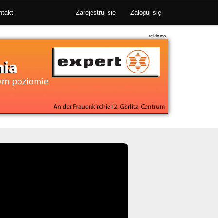
ntakt
Zarejestruj się
Zaloguj się