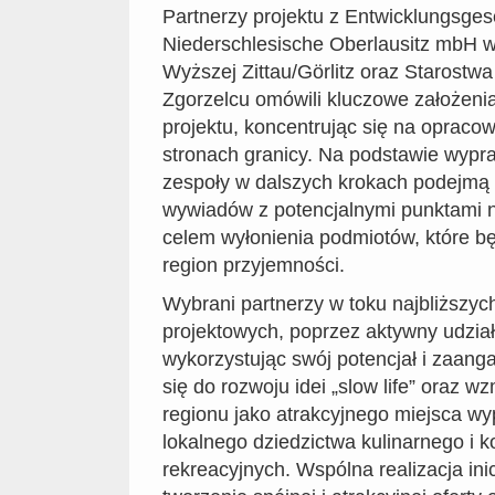
Partnerzy projektu z Entwicklungsgese
Niederschlesische Oberlausitz mbH w 
Wyższej Zittau/Görlitz oraz Starost
Zgorzelcu omówili kluczowe założenia 
projektu, koncentrując się na opraco
stronach granicy. Na podstawie wypr
zespoły w dalszych krokach podejmą
wywiadów z potencjalnymi punktami n
celem wyłonienia podmiotów, które b
region przyjemności.
Wybrani partnerzy w toku najbliższyc
projektowych, poprzez aktywny udział 
wykorzystując swój potencjał i zaang
się do rozwoju idei „slow life” oraz 
regionu jako atrakcyjnego miejsca w
lokalnego dziedzictwa kulinarnego i k
rekreacyjnych. Wspólna realizacja ini