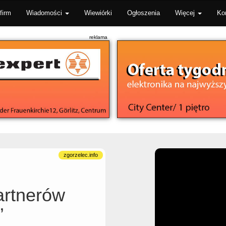
firm
Wiadomości
Wiewiórki
Ogłoszenia
Więcej
Ko
artnerów
”