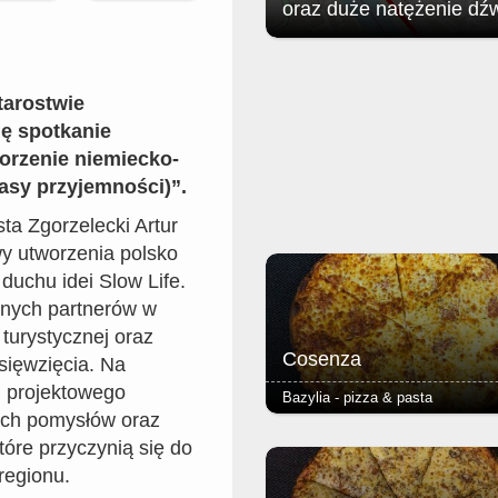
oraz duże natężenie dź
Jak poinformował zgorzelecki
magistrat: w związku z organizac
Soundystem Street Festival 2026
Starostwie
obrębie Przedmieścia Nyskiego
ę spotkanie
nastąpią niewielkie ograniczenia 
worzenie niemiecko-
ruchu w dniach 8 sierpnia (sobota)
sierpnia (niedziela).
asy przyjemności)”.
ta Zgorzelecki Artur
ywy utworzenia polsko
duchu idei Slow Life.
lnych partnerów w
 turystycznej oraz
Cosenza
dsięwzięcia. Na
u projektowego
Bazylia - pizza & pasta
cych pomysłów oraz
- salami ostre - podstawą każdej 
tóre przyczynią się do
jest Margherita (sos pomidorowy, 
regionu.
oregano) - ciasto puszyste lub r
grube lub cienkie - dodatkowy ser