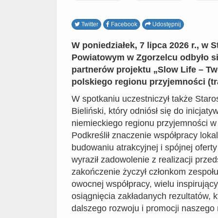
Twitter
Facebook
Udostępnij
W poniedziałek, 7 lipca 2026 r., w 
Powiatowym w Zgorzelcu odbyło si
partnerów projektu „Slow Life – T
polskiego regionu przyjemności (tr
W spotkaniu uczestniczył także Staros
Bieliński, który odniósł się do inicjat
niemieckiego regionu przyjemności w 
Podkreślił znaczenie współpracy loka
budowaniu atrakcyjnej i spójnej oferty
wyraził zadowolenie z realizacji prze
zakończenie życzył członkom zespoł
owocnej współpracy, wielu inspirują
osiągnięcia zakładanych rezultatów, k
dalszego rozwoju i promocji naszego 