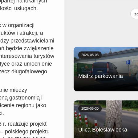
opartej na lokalnych
Żeberka wolno gotowane z piecz
akości usługach.
frytkami, musztardą, sosem bar
z
i surówką
 w organizacji
któw i atrakcji, a
dzy przedstawicielami
ań będzie zwiększenie
interesowania turystów
2026-08-03
styce oraz umocnienie
rzecz długofalowego
Mistrz parkowania
anie między
oną gastronomią i
Biedronka
łcenie regionu jako
2026-06-30
i.
r. realizuje projekt
Ulica Bolesławiecka
– polskiego projektu