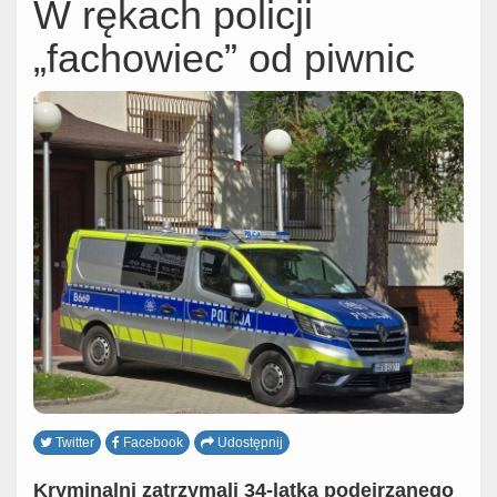
W rękach policji
„fachowiec” od piwnic
Twitter
Facebook
Udostępnij
Kryminalni zatrzymali 34-latka podejrzanego