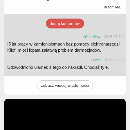
autor:
red.
dodaj komentarz
~Do roboty
2026-07-10
!5 lat pracy w kamieniołomach bez pomocy elektronarzędzi.
Kilof ,młot i łopata załatwią problem darmozjadów.
~Dms
2026-07-10
Udowodniono ułamek z tego co nakradł. Chociaż tyle.
zobacz więcej wiadomości