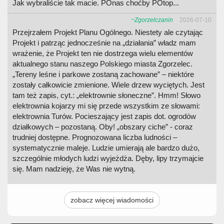
Jak wybraliście tak macie. POnas choćby POtop...
~Zgorzelczanin
2026-07-10
Przejrzałem Projekt Planu Ogólnego. Niestety ale czytając
Projekt i patrząc jednocześnie na „działania” władz mam
wrażenie, że Projekt ten nie dostrzega wielu elementów
aktualnego stanu naszego Polskiego miasta Zgorzelec.
„Tereny leśne i parkowe zostaną zachowane” – niektóre
zostały całkowicie zmienione. Wiele drzew wyciętych. Jest
tam też zapis, cyt.: „elektrownie słoneczne”. Hmm! Słowo
elektrownia kojarzy mi się przede wszystkim ze słowami:
elektrownia Turów. Pocieszający jest zapis dot. ogrodów
działkowych – pozostaną. Oby! „obszary ciche” - coraz
trudniej dostępne. Prognozowana liczba ludności –
systematycznie maleje. Ludzie umierają ale bardzo dużo,
szczególnie młodych ludzi wyjeżdża. Dęby, lipy trzymajcie
się. Mam nadzieję, że Was nie wytną.
zobacz więcej wiadomości