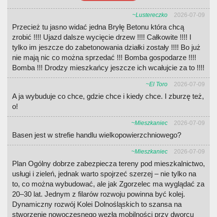
~Lustereczko
2026-07-09
Przecież tu jasno widać jedna Bryłę Betonu która chcą
zrobić !!!! Ujazd dalsze wycięcie drzew !!!! Całkowite !!!! I
tylko im jeszcze do zabetonowania działki zostały !!!! Bo już
nie mają nic co można sprzedać !!! Bomba gospodarze !!!!
Bomba !!! Drodzy mieszkańcy jeszcze ich wcałujcie za to !!!!
~El Toro
2026-07-09
A ja wybuduje co chce, gdzie chce i kiedy chce. I zburzę też,
o!
~Mieszkaniec
2026-07-09
Basen jest w strefie handlu wielkopowierzchniowego?
~Mieszkaniec
2026-07-09
Plan Ogólny dobrze zabezpiecza tereny pod mieszkalnictwo,
usługi i zieleń, jednak warto spojrzeć szerzej – nie tylko na
to, co można wybudować, ale jak Zgorzelec ma wyglądać za
20–30 lat. Jednym z filarów rozwoju powinna być kolej.
Dynamiczny rozwój Kolei Dolnośląskich to szansa na
stworzenie nowoczesnego węzła mobilności przy dworcu