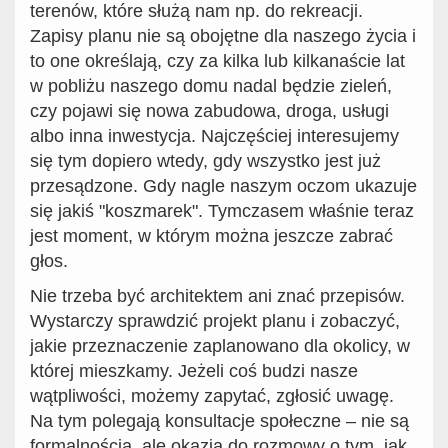
terenów, które służą nam np. do rekreacji.
Zapisy planu nie są obojętne dla naszego życia i
to one określają, czy za kilka lub kilkanaście lat
w pobliżu naszego domu nadal będzie zieleń,
czy pojawi się nowa zabudowa, droga, usługi
albo inna inwestycja. Najczęściej interesujemy
się tym dopiero wtedy, gdy wszystko jest już
przesądzone. Gdy nagle naszym oczom ukazuje
się jakiś "koszmarek". Tymczasem właśnie teraz
jest moment, w którym można jeszcze zabrać
głos.
Nie trzeba być architektem ani znać przepisów.
Wystarczy sprawdzić projekt planu i zobaczyć,
jakie przeznaczenie zaplanowano dla okolicy, w
której mieszkamy. Jeżeli coś budzi nasze
wątpliwości, możemy zapytać, zgłosić uwagę.
Na tym polegają konsultacje społeczne – nie są
formalnością, ale okazją do rozmowy o tym, jak