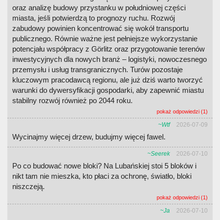
oraz analizę budowy przystanku w południowej części
miasta, jeśli potwierdzą to prognozy ruchu. Rozwój
zabudowy powinien koncentrować się wokół transportu
publicznego. Równie ważne jest pełniejsze wykorzystanie
potencjału współpracy z Görlitz oraz przygotowanie terenów
inwestycyjnych dla nowych branż – logistyki, nowoczesnego
przemysłu i usług transgranicznych. Turów pozostaje
kluczowym pracodawcą regionu, ale już dziś warto tworzyć
warunki do dywersyfikacji gospodarki, aby zapewnić miastu
stabilny rozwój również po 2044 roku.
pokaż odpowiedzi (1)
~Wtf
2026-07-09
Wycinajmy więcej drzew, budujmy więcej fawel.
~Seerek
2026-07-10
Po co budować nowe bloki? Na Lubańskiej stoi 5 bloków i
nikt tam nie mieszka, kto płaci za ochronę, światło, bloki
niszczeją.
pokaż odpowiedzi (1)
~Ja
2026-07-10