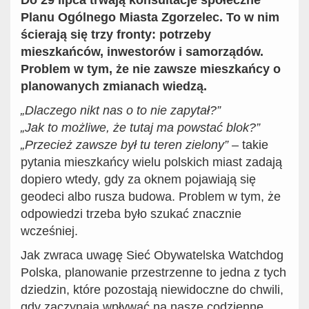
Do 29 lipca trwają konsultacje społeczne
Planu Ogólnego Miasta Zgorzelec. To w nim
ścierają się trzy fronty: potrzeby
mieszkańców, inwestorów i samorządów.
Problem w tym, że nie zawsze mieszkańcy o
planowanych zmianach wiedzą.
„Dlaczego nikt nas o to nie zapytał?”
„Jak to możliwe, że tutaj ma powstać blok?”
„Przecież zawsze był tu teren zielony”
– takie
pytania mieszkańcy wielu polskich miast zadają
dopiero wtedy, gdy za oknem pojawiają się
geodeci albo rusza budowa. Problem w tym, że
odpowiedzi trzeba było szukać znacznie
wcześniej.
Jak zwraca uwagę Sieć Obywatelska Watchdog
Polska, planowanie przestrzenne to jedna z tych
dziedzin, które pozostają niewidoczne do chwili,
gdy zaczynają wpływać na nasze codzienne