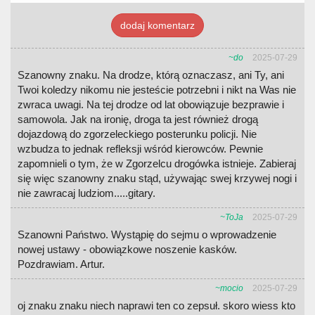
dodaj komentarz
~do
2025-07-29
Szanowny znaku. Na drodze, którą oznaczasz, ani Ty, ani
Twoi koledzy nikomu nie jesteście potrzebni i nikt na Was nie
zwraca uwagi. Na tej drodze od lat obowiązuje bezprawie i
samowola. Jak na ironię, droga ta jest również drogą
dojazdową do zgorzeleckiego posterunku policji. Nie
wzbudza to jednak refleksji wśród kierowców. Pewnie
zapomnieli o tym, że w Zgorzelcu drogówka istnieje. Zabieraj
się więc szanowny znaku stąd, używając swej krzywej nogi i
nie zawracaj ludziom.....gitary.
~ToJa
2025-07-29
Szanowni Państwo. Wystąpię do sejmu o wprowadzenie
nowej ustawy - obowiązkowe noszenie kasków.
Pozdrawiam. Artur.
~mocio
2025-07-29
oj znaku znaku niech naprawi ten co zepsuł. skoro wiess kto