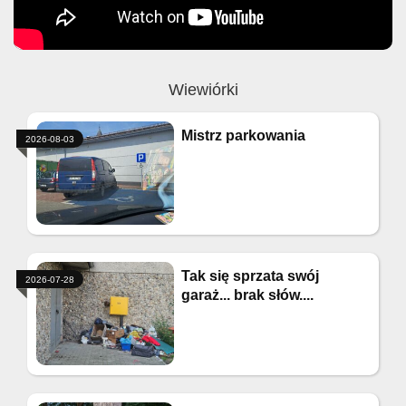
Wiewiórki
Mistrz parkowania
2026-08-03
Tak się sprzata swój
2026-07-28
garaż... brak słów....