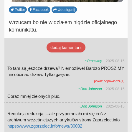
Twitter
Facebook
Udostępnij
Wrzucam bo nie widziałem nigdzie oficjalnego
komunikatu.
dodaj komentarz
~Proszimy
2025-08-15
To tam są jeszcze drzewa? Niemożliwe! Bardzo PROSZIMY
nie obcinać drzew. Tylko gałęzie.
pokaż odpowiedzi (1)
~Don Johnson
2025-08-15
Coraz mniej zielonych płuc.
~Don Johnson
2025-08-15
Redukcja redukcją.....ale przypomniało mi się coś z
archiwum wcześniejszych artykułów strony Zgorzelec.info
https://www.zgorzelec.info/news/30032