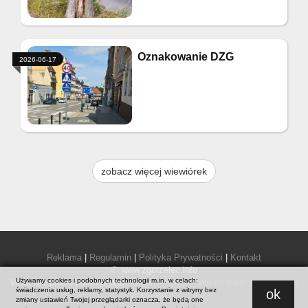
Oznakowanie DZG
2026-06-17
zobacz więcej wiewiórek
Reklama
|
Regulamin
|
Polityka Prywatności
|
Kontakt
© www.zgorzelec.info
Używamy cookies i podobnych technologii m.in. w celach:
Wszelkie prawa zastrzeżone.
Warunki korzystania ze zdjęć i materiałów
świadczenia usług, reklamy, statystyk. Korzystanie z witryny bez
ok
prasowych
.
zmiany ustawień Twojej przeglądarki oznacza, że będą one