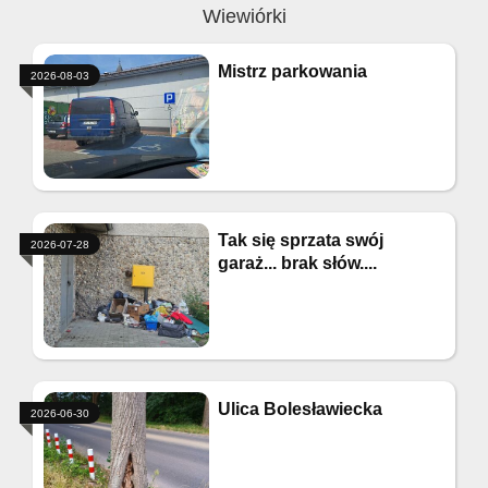
Wiewiórki
Mistrz parkowania
2026-08-03
Tak się sprzata swój
2026-07-28
garaż... brak słów....
Ulica Bolesławiecka
2026-06-30